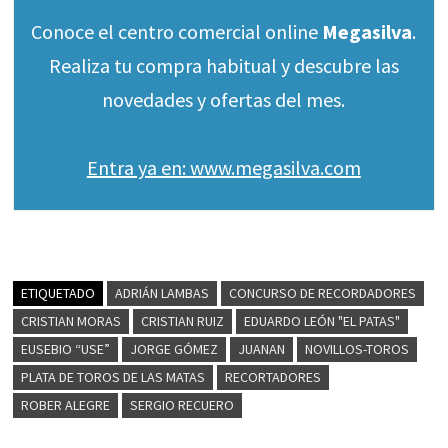
Conoce el centro comercial online
Megasilva
.
Realiza tu compra habitual y descubre las
novedades y ofertas del mes.
Entra ya en: www.megasilva.com
ETIQUETADO
ADRIÁN LAMBAS
CONCURSO DE RECORDADORES
CRISTIAN MORAS
CRISTIAN RUIZ
EDUARDO LEÓN "EL PATAS"
EUSEBIO “USE”
JORGE GÓMEZ
JUANAN
NOVILLOS-TOROS
PLATA DE TOROS DE LAS MATAS
RECORTADORES
ROBER ALEGRE
SERGIO RECUERO