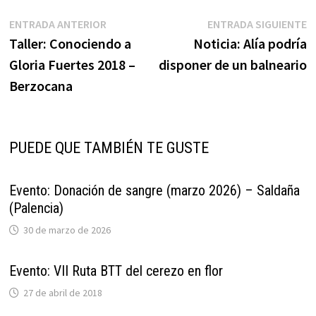
Navegación
Entrada
E
ENTRADA ANTERIOR
ENTRADA SIGUIENTE
anterior:
s
Taller: Conociendo a
Noticia: Alía podría
de
Gloria Fuertes 2018 –
disponer de un balneario
entradas
Berzocana
PUEDE QUE TAMBIÉN TE GUSTE
Evento: Donación de sangre (marzo 2026) – Saldaña
(Palencia)
30 de marzo de 2026
Evento: VII Ruta BTT del cerezo en flor
27 de abril de 2018