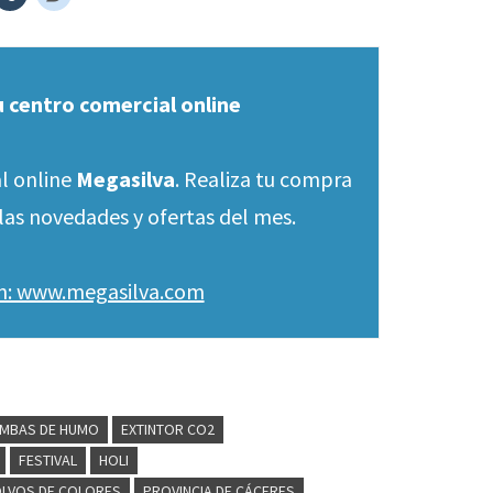
u centro comercial online
l online
Megasilva
. Realiza tu compra
las novedades y ofertas del mes.
en: www.megasilva.com
MBAS DE HUMO
EXTINTOR CO2
FESTIVAL
HOLI
LVOS DE COLORES
PROVINCIA DE CÁCERES