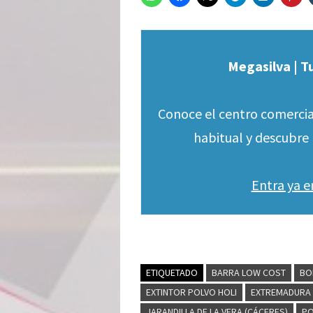
Megasilva | T
Conoce el centro comercia
habitual y descubre 
Entra ya 
ETIQUETADO
BARRA LOW COST
BO
EXTINTOR POLVO HOLI
EXTREMADURA
JARANDILLA DE LA VERA (CÁCERES)
PO