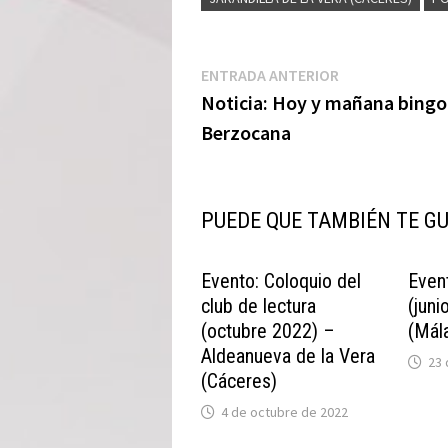
Navegación
Entrada
ENTRADA ANTERIOR
anterior:
Noticia: Hoy y mañana bingo
de
Berzocana
entradas
PUEDE QUE TAMBIÉN TE G
Evento: Coloquio del
Event
club de lectura
(juni
(octubre 2022) –
(Mál
Aldeanueva de la Vera
23
(Cáceres)
4 de octubre de 2022