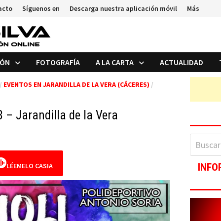
acto
Síguenos en
Descarga nuestra aplicación móvil
Más
IÓN
FOTOGRAFÍA
A LA CARTA
ACTUALIDAD
/
EVENTOS EN JARANDILLA DE LA VERA (CÁCERES)
/
8 – Jarandilla de la Vera
Buscar:
LÉEMELO CASIA
INFO