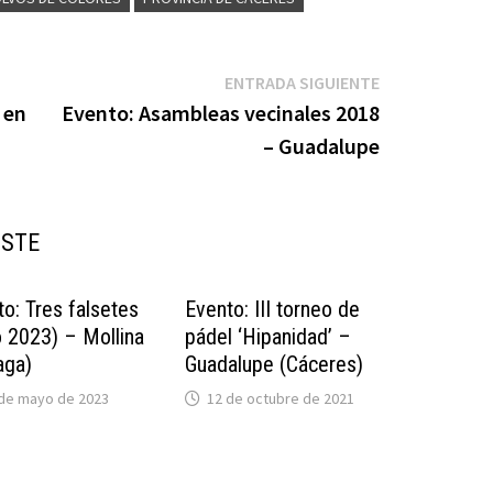
Entrada
ENTRADA SIGUIENTE
siguiente:
 en
Evento: Asambleas vecinales 2018
– Guadalupe
USTE
o: Tres falsetes
Evento: III torneo de
o 2023) – Mollina
pádel ‘Hipanidad’ –
aga)
Guadalupe (Cáceres)
 de mayo de 2023
12 de octubre de 2021