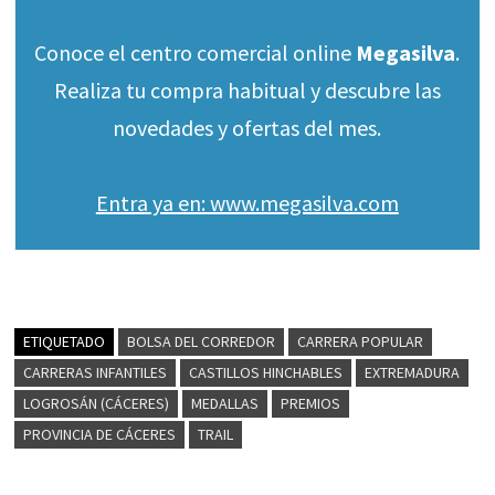
Conoce el centro comercial online
Megasilva
.
Realiza tu compra habitual y descubre las
novedades y ofertas del mes.
Entra ya en: www.megasilva.com
ETIQUETADO
BOLSA DEL CORREDOR
CARRERA POPULAR
CARRERAS INFANTILES
CASTILLOS HINCHABLES
EXTREMADURA
LOGROSÁN (CÁCERES)
MEDALLAS
PREMIOS
PROVINCIA DE CÁCERES
TRAIL