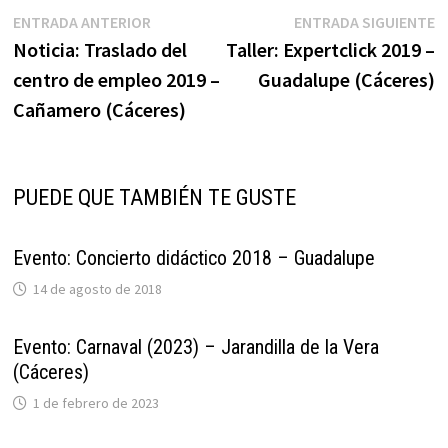
Navegación
Entrada
E
ENTRADA ANTERIOR
ENTRADA SIGUIENTE
anterior:
s
Noticia: Traslado del
Taller: Expertclick 2019 –
de
centro de empleo 2019 –
Guadalupe (Cáceres)
entradas
Cañamero (Cáceres)
PUEDE QUE TAMBIÉN TE GUSTE
Evento: Concierto didáctico 2018 – Guadalupe
14 de agosto de 2018
Evento: Carnaval (2023) – Jarandilla de la Vera
(Cáceres)
1 de febrero de 2023