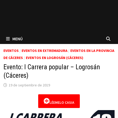
MENÚ
EVENTOS
/
EVENTOS EN EXTREMADURA
/
EVENTOS EN LA PROVINCIA
DE CÁCERES
/
EVENTOS EN LOGROSÁN (CÁCERES)
Evento: I Carrera popular – Logrosán
(Cáceres)
19 de septiembre de 2019
LÉEMELO CASIA