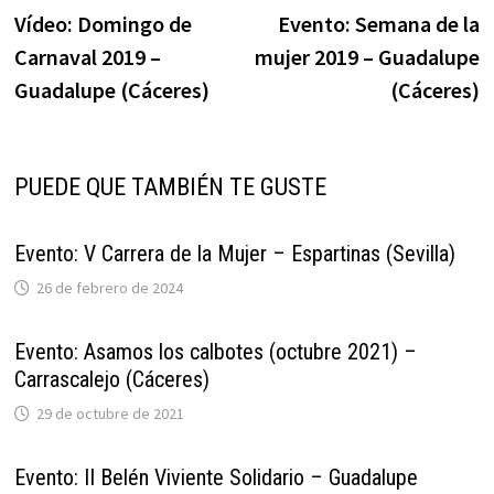
anterior:
s
Vídeo: Domingo de
Evento: Semana de la
de
Carnaval 2019 –
mujer 2019 – Guadalupe
entradas
Guadalupe (Cáceres)
(Cáceres)
PUEDE QUE TAMBIÉN TE GUSTE
Evento: V Carrera de la Mujer – Espartinas (Sevilla)
26 de febrero de 2024
Evento: Asamos los calbotes (octubre 2021) –
Carrascalejo (Cáceres)
29 de octubre de 2021
Evento: II Belén Viviente Solidario – Guadalupe