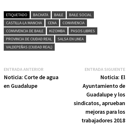
ETIQUETADO
BACHATA
BAILE
BAILE SOCIAL
CASTILLA-LA MANCHA
CENA
CONVIVENCIA
CONVIVENCIA DE BAILE
KIZOMBA
PASOS LIBRES
PROVINCIA DE CIUDAD REAL
SALSA EN LINEA
VALDEPEÑAS (CIUDAD REAL)
Navegación
Entrada
E
ENTRADA ANTERIOR
ENTRADA SIGUIENTE
anterior:
s
Noticia: Corte de agua
Noticia: El
de
en Guadalupe
Ayuntamiento de
entradas
Guadalupe y los
sindicatos, aprueban
mejoras para los
trabajadores 2018