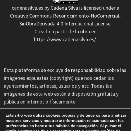
cadenasilva.es
by
Cadena Silva
is licensed under a
Creative Commons Reconocimiento-NoComercial-
SinObraDerivada 4.0 Internacional License
.
Creado a partir de la obra en
https://www.cadenasilva.es/
.
Esta plataforma se excluye de responsabilidad sobre las
imágenes expuestas (copyright) que nos cedan los
ayuntamientos, artistas, usuarios y etc. Todas las
imágenes de esta web están a disposición gratuita y
pública en internet o físicamente.
Este sitio web utiliza cookies propias y de terceros para analizar
No nos hacemos responsables de las erratas
nuestros servicios y mostrarte información relacionada con tus
preferencias en base a tus hábitos de navegación. Al pulsar el
tipográficas, así como cambios de última hora que se