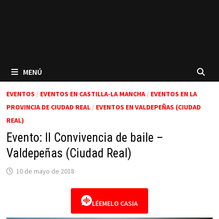
MENÚ
EVENTOS
/
EVENTOS EN CASTILLA-LA MANCHA
/
EVENTOS EN LA
PROVINCIA DE CIUDAD REAL
/
EVENTOS EN VALDEPEÑAS (CIUDAD
REAL)
Evento: II Convivencia de baile –
Valdepeñas (Ciudad Real)
10 de mayo de 2018
LÉEMELO CASIA