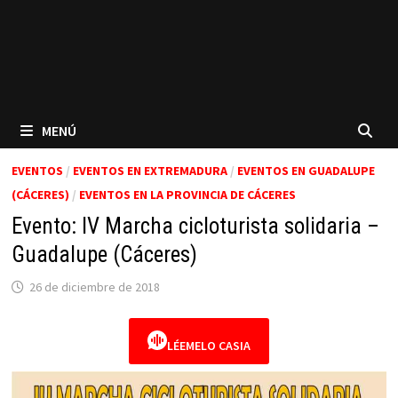
MENÚ
EVENTOS
/
EVENTOS EN EXTREMADURA
/
EVENTOS EN GUADALUPE
(CÁCERES)
/
EVENTOS EN LA PROVINCIA DE CÁCERES
Evento: IV Marcha cicloturista solidaria –
Guadalupe (Cáceres)
26 de diciembre de 2018
LÉEMELO CASIA