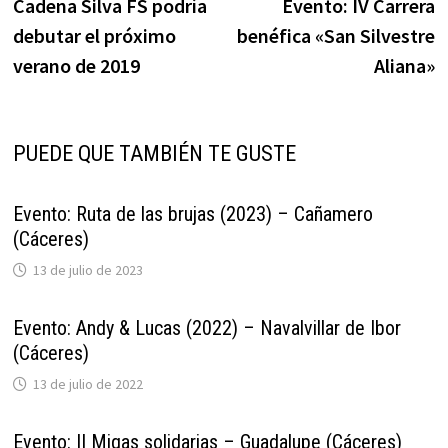
anterior:
s
Cadena Silva FS podría
Evento: IV Carrera
de
debutar el próximo
benéfica «San Silvestre
entradas
verano de 2019
Aliana»
PUEDE QUE TAMBIÉN TE GUSTE
Evento: Ruta de las brujas (2023) – Cañamero
(Cáceres)
13 de julio de 2023
Evento: Andy & Lucas (2022) – Navalvillar de Ibor
(Cáceres)
13 de julio de 2022
Evento: II Migas solidarias – Guadalupe (Cáceres)