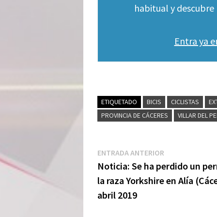
habitual y descubre 
Entra ya 
ETIQUETADO
BICIS
CICLISTAS
EX
PROVINCIA DE CÁCERES
VILLAR DEL P
Navegación
Entrada
ENTRADA ANTERIOR
anterior:
Noticia: Se ha perdido un per
de
la raza Yorkshire en Alía (Các
entradas
abril 2019