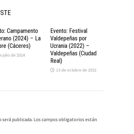
USTE
to: Campamento
Evento: Festival
erano (2024) – La
Valdepeñas por
re (Cáceres)
Ucrania (2022) –
Valdepeñas (Ciudad
e julio de 2024
Real)
13 de octubre de 2022
o será publicada.
Los campos obligatorios están