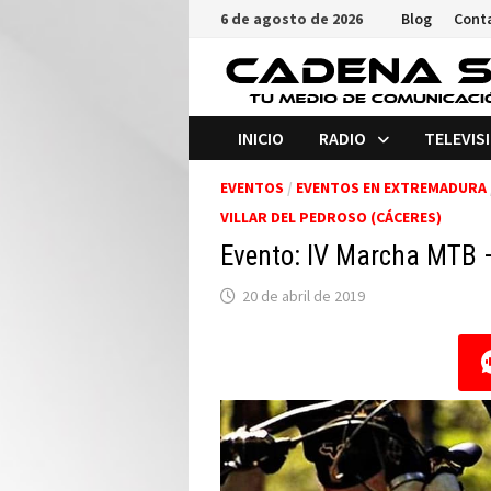
Saltar
6 de agosto de 2026
Blog
Cont
al
contenido
INICIO
RADIO
TELEVIS
EVENTOS
/
EVENTOS EN EXTREMADURA
VILLAR DEL PEDROSO (CÁCERES)
Evento: IV Marcha MTB –
20 de abril de 2019