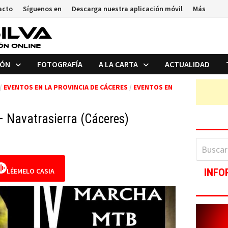
acto
Síguenos en
Descarga nuestra aplicación móvil
Más
IÓN
FOTOGRAFÍA
A LA CARTA
ACTUALIDAD
/
EVENTOS EN LA PROVINCIA DE CÁCERES
/
EVENTOS EN
 Navatrasierra (Cáceres)
Buscar:
LÉEMELO CASIA
INFO