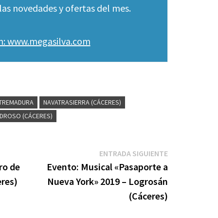
las novedades y ofertas del mes.
en: www.megasilva.com
TREMADURA
NAVATRASIERRA (CÁCERES)
EDROSO (CÁCERES)
Entrada
ENTRADA SIGUIENTE
siguiente:
ro de
Evento: Musical «Pasaporte a
eres)
Nueva York» 2019 – Logrosán
(Cáceres)