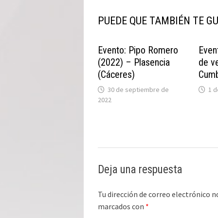
PUEDE QUE TAMBIÉN TE G
Evento: Pipo Romero
Even
(2022) – Plasencia
de v
(Cáceres)
Cumb
30 de septiembre de
1 d
2022
Deja una respuesta
Tu dirección de correo electrónico n
marcados con
*