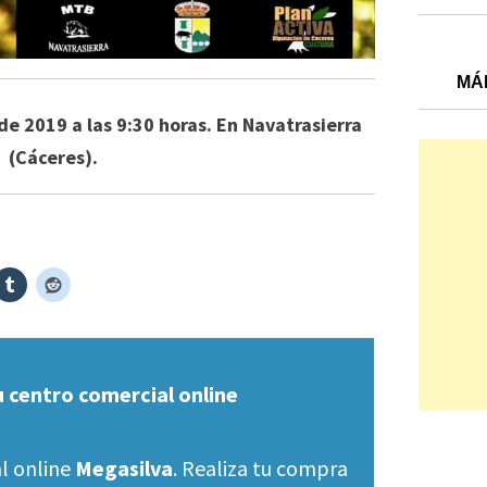
MÁ
de 2019 a las 9:30 horas. En Navatrasierra
(Cáceres).
u centro comercial online
l online
Megasilva
. Realiza tu compra