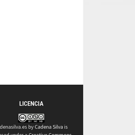
LICENCIA
denasilva.es
by
Cadena Silva
is
ensed under a
Creative Commons