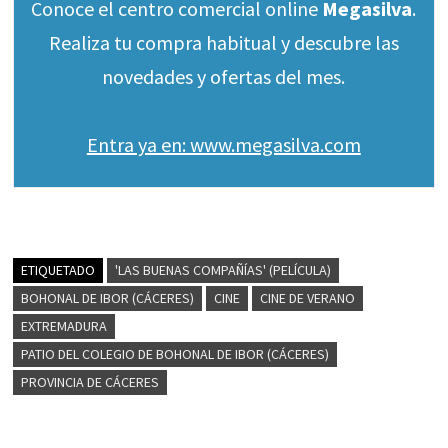
Conoce el centro comercial online
Megasilva
.
Realiza tu compra habitual y descubre las
novedades y ofertas del mes.
Entra ya en: www.megasilva.com
ETIQUETADO
'LAS BUENAS COMPAÑÍAS' (PELÍCULA)
BOHONAL DE IBOR (CÁCERES)
CINE
CINE DE VERANO
EXTREMADURA
PATIO DEL COLEGIO DE BOHONAL DE IBOR (CÁCERES)
PROVINCIA DE CÁCERES