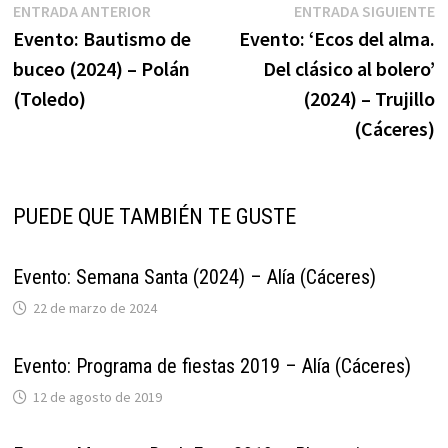
Navegación
Entrada
E
ENTRADA ANTERIOR
ENTRADA SIGUIENTE
anterior:
s
Evento: Bautismo de
Evento: ‘Ecos del alma.
de
buceo (2024) – Polán
Del clásico al bolero’
entradas
(Toledo)
(2024) – Trujillo
(Cáceres)
PUEDE QUE TAMBIÉN TE GUSTE
Evento: Semana Santa (2024) – Alía (Cáceres)
22 de marzo de 2024
Evento: Programa de fiestas 2019 – Alía (Cáceres)
12 de agosto de 2019