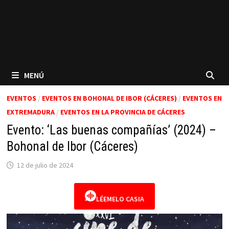
MENÚ
EVENTOS
/
EVENTOS EN BOHONAL DE IBOR (CÁCERES)
/
EVENTOS EN
EXTREMADURA
/
EVENTOS EN LA PROVINCIA DE CÁCERES
Evento: ‘Las buenas compañías’ (2024) –
Bohonal de Ibor (Cáceres)
12 de julio de 2024
LÉEMELO CASIA