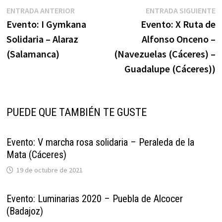
Navegación
Entrada
E
ENTRADA ANTERIOR
ENTRADA SIGUIENTE
anterior:
s
Evento: I Gymkana
Evento: X Ruta de
de
Solidaria – Alaraz
Alfonso Onceno –
entradas
(Salamanca)
(Navezuelas (Cáceres) –
Guadalupe (Cáceres))
PUEDE QUE TAMBIÉN TE GUSTE
Evento: V marcha rosa solidaria – Peraleda de la
Mata (Cáceres)
19 de octubre de 2021
Evento: Luminarias 2020 – Puebla de Alcocer
(Badajoz)