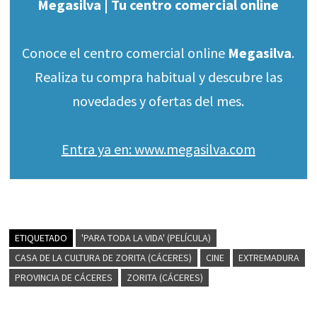
Megasilva | Tu centro comercial online
Conoce el centro comercial online
Megasilva
.
Realiza tu compra habitual y descubre las
novedades y ofertas del mes.
Entra ya en: www.megasilva.com
ETIQUETADO
'PARA TODA LA VIDA' (PELÍCULA)
CASA DE LA CULTURA DE ZORITA (CÁCERES)
CINE
EXTREMADURA
PROVINCIA DE CÁCERES
ZORITA (CÁCERES)