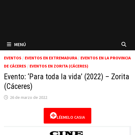
MENÚ
EVENTOS
/
EVENTOS EN EXTREMADURA
/
EVENTOS EN LA PROVINCIA
DE CÁCERES
/
EVENTOS EN ZORITA (CÁCERES)
Evento: ‘Para toda la vida’ (2022) – Zorita
(Cáceres)
26 de marzo de 2022
LÉEMELO CASIA