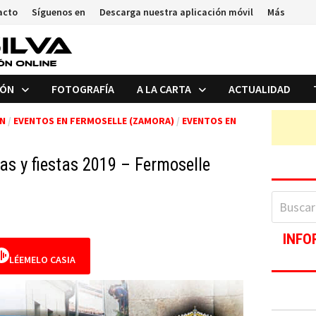
acto
Síguenos en
Descarga nuestra aplicación móvil
Más
IÓN
FOTOGRAFÍA
A LA CARTA
ACTUALIDAD
ÓN
/
EVENTOS EN FERMOSELLE (ZAMORA)
/
EVENTOS EN
as y fiestas 2019 – Fermoselle
Buscar:
INFO
LÉEMELO CASIA