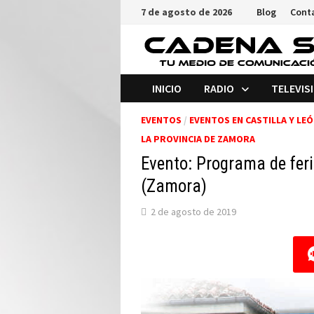
Saltar
7 de agosto de 2026
Blog
Cont
al
contenido
INICIO
RADIO
TELEVIS
EVENTOS
/
EVENTOS EN CASTILLA Y LE
LA PROVINCIA DE ZAMORA
Evento: Programa de feri
(Zamora)
2 de agosto de 2019