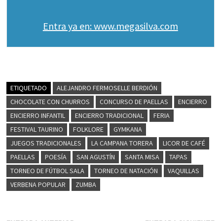
Entra ya en: www.megasilva.com
ETIQUETADO
ALEJANDRO FERMOSELLE BERDIÓN
CHOCOLATE CON CHURROS
CONCURSO DE PAELLAS
ENCIERRO
ENCIERRO INFANTIL
ENCIERRO TRADICIONAL
FERIA
FESTIVAL TAURINO
FOLKLORE
GYMKANA
JUEGOS TRADICIONALES
LA CAMPANA TORERA
LICOR DE CAFÉ
PAELLAS
POESÍA
SAN AGUSTÍN
SANTA MISA
TAPAS
TORNEO DE FÚTBOL SALA
TORNEO DE NATACIÓN
VAQUILLAS
VERBENA POPULAR
ZUMBA