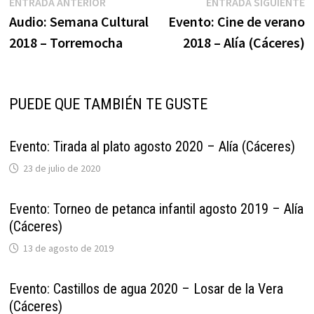
Navegación
Entrada
E
ENTRADA ANTERIOR
ENTRADA SIGUIENTE
anterior:
s
Audio: Semana Cultural
Evento: Cine de verano
de
2018 – Torremocha
2018 – Alía (Cáceres)
entradas
PUEDE QUE TAMBIÉN TE GUSTE
Evento: Tirada al plato agosto 2020 – Alía (Cáceres)
23 de julio de 2020
Evento: Torneo de petanca infantil agosto 2019 – Alía
(Cáceres)
13 de agosto de 2019
Evento: Castillos de agua 2020 – Losar de la Vera
(Cáceres)