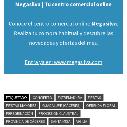
Megasilva | Tu centro comercial online
Conoce el centro comercial online
Megasilva
.
Realiza tu compra habitual y descubre las
novedades y ofertas del mes.
Entra ya en: www.megasilva.com
ETIQUETADO
CONCIERTO
EXTREMADURA
FIESTAS
FIESTAS MAYORES
GUADALUPE (CÁCERES)
OFRENDA FLORAL
PEREGRINACIÓN
PROCESIÓN CLAUSTRAL
PROVINCIA DE CÁCERES
SANTA MISA
VIGILIA