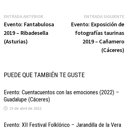
Navegación
Entrada
E
ENTRADA ANTERIOR
ENTRADA SIGUIENTE
anterior:
s
Evento: Fantabulosa
Evento: Exposición de
de
2019 – Ribadesella
fotografías taurinas
entradas
(Asturias)
2019 – Cañamero
(Cáceres)
PUEDE QUE TAMBIÉN TE GUSTE
Evento: Cuentacuentos con las emociones (2022) –
Guadalupe (Cáceres)
15 de abril de 2022
Evento: XII Festival Folklórico – Jarandilla de la Vera