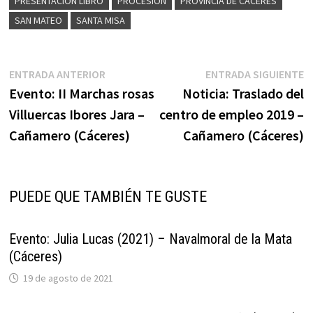
PRESENTACIÓN LIBRO
PROCESIÓN
PROVINCIA DE CÁCERES
SAN MATEO
SANTA MISA
Navegación
Entrada
E
ENTRADA ANTERIOR
ENTRADA SIGUIENTE
anterior:
s
Evento: II Marchas rosas
Noticia: Traslado del
de
Villuercas Ibores Jara –
centro de empleo 2019 –
entradas
Cañamero (Cáceres)
Cañamero (Cáceres)
PUEDE QUE TAMBIÉN TE GUSTE
Evento: Julia Lucas (2021) – Navalmoral de la Mata
(Cáceres)
19 de agosto de 2021