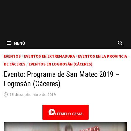
MENÚ
EVENTOS
/
EVENTOS EN EXTREMADURA
/
EVENTOS EN LA PROVINCIA
DE CÁCERES
/
EVENTOS EN LOGROSÁN (CÁCERES)
Evento: Programa de San Mateo 2019 –
Logrosán (Cáceres)
18 de septiembre de 2019
LÉEMELO CASIA