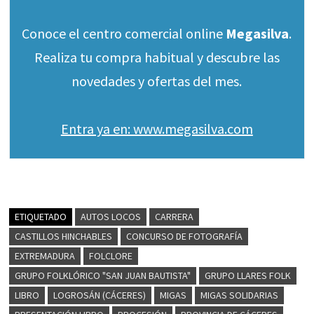
Conoce el centro comercial online
Megasilva
.
Realiza tu compra habitual y descubre las
novedades y ofertas del mes.
Entra ya en: www.megasilva.com
ETIQUETADO
AUTOS LOCOS
CARRERA
CASTILLOS HINCHABLES
CONCURSO DE FOTOGRAFÍA
EXTREMADURA
FOLCLORE
GRUPO FOLKLÓRICO "SAN JUAN BAUTISTA"
GRUPO LLARES FOLK
LIBRO
LOGROSÁN (CÁCERES)
MIGAS
MIGAS SOLIDARIAS