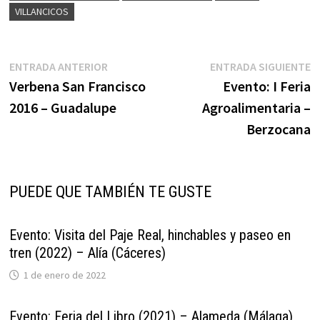
VILLANCICOS
Navegación
Entrada
E
ENTRADA ANTERIOR
ENTRADA SIGUIENTE
anterior:
s
Verbena San Francisco
Evento: I Feria
de
2016 – Guadalupe
Agroalimentaria –
entradas
Berzocana
PUEDE QUE TAMBIÉN TE GUSTE
Evento: Visita del Paje Real, hinchables y paseo en
tren (2022) – Alía (Cáceres)
1 de enero de 2022
Evento: Feria del Libro (2021) – Alameda (Málaga)