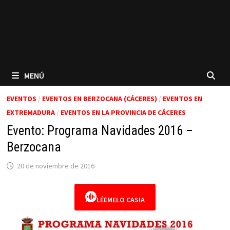
MENÚ
EVENTOS
/
EVENTOS EN BERZOCANA (CÁCERES)
/
EVENTOS EN
EXTREMADURA
/
EVENTOS EN LA PROVINCIA DE CÁCERES
Evento: Programa Navidades 2016 –
Berzocana
20 de noviembre de 2016
LÉEMELO CASIA