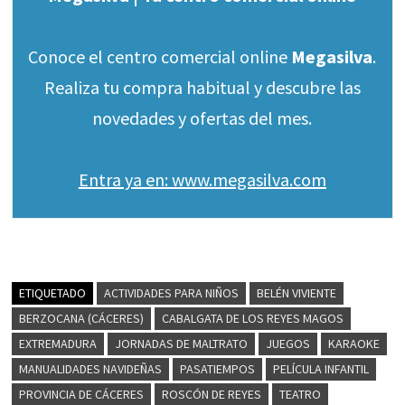
Conoce el centro comercial online
Megasilva
.
Realiza tu compra habitual y descubre las
novedades y ofertas del mes.
Entra ya en: www.megasilva.com
ETIQUETADO
ACTIVIDADES PARA NIÑOS
BELÉN VIVIENTE
BERZOCANA (CÁCERES)
CABALGATA DE LOS REYES MAGOS
EXTREMADURA
JORNADAS DE MALTRATO
JUEGOS
KARAOKE
MANUALIDADES NAVIDEÑAS
PASATIEMPOS
PELÍCULA INFANTIL
PROVINCIA DE CÁCERES
ROSCÓN DE REYES
TEATRO