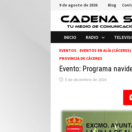
Saltar
9 de agosto de 2026
Blog
Cont
al
contenido
INICIO
RADIO
TELEVIS
EVENTOS
/
EVENTOS EN ALÍA (CÁCERES)
PROVINCIA DE CÁCERES
Evento: Programa navide
5 de diciembre de 2016