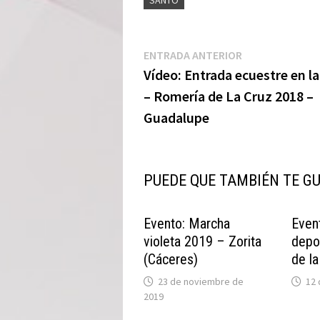
Navegación
Entrada
ENTRADA ANTERIOR
anterior:
Vídeo: Entrada ecuestre en la
de
– Romería de La Cruz 2018 –
entradas
Guadalupe
PUEDE QUE TAMBIÉN TE G
Evento: Marcha
Event
violeta 2019 – Zorita
depor
(Cáceres)
de l
23 de noviembre de
12
2019