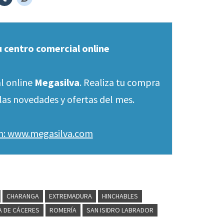
u centro comercial online
l online
Megasilva
. Realiza tu compra
las novedades y ofertas del mes.
en: www.megasilva.com
CHARANGA
EXTREMADURA
HINCHABLES
A DE CÁCERES
ROMERÍA
SAN ISIDRO LABRADOR