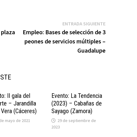
Entrada
ENTRADA SIGUIENTE
siguiente:
 plaza
Empleo: Bases de selección de 3
peones de servicios múltiples –
Guadalupe
USTE
o: II gala del
Evento: La Tendencia
te – Jarandilla
(2023) – Cabañas de
a Vera (Cáceres)
Sayago (Zamora)
 de mayo de 2021
29 de septiembre de
2023