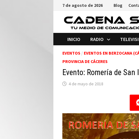
Saltar
7 de agosto de 2026
Blog
Cont
al
contenido
INICIO
RADIO
TELEVIS
EVENTOS
/
EVENTOS EN BERZOCANA (C
PROVINCIA DE CÁCERES
Evento: Romería de San 
4 de mayo de 2018