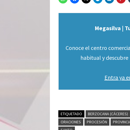
Megasilva | T
Conoce el centro comercia
habitual y descubre 
Entra ya 
ETIQUETADO
BERZOCANA (CÁCERES)
ORACIONES
PROCESIÓN
PROVINCI
SANTO