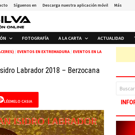
acto
Síguenos en
Descarga nuestra aplicación móvil
Más
IÓN
FOTOGRAFÍA
A LA CARTA
ACTUALIDAD
ÁCERES)
/
EVENTOS EN EXTREMADURA
/
EVENTOS EN LA
Isidro Labrador 2018 – Berzocana
Buscar:
LÉEMELO CASIA
INFO