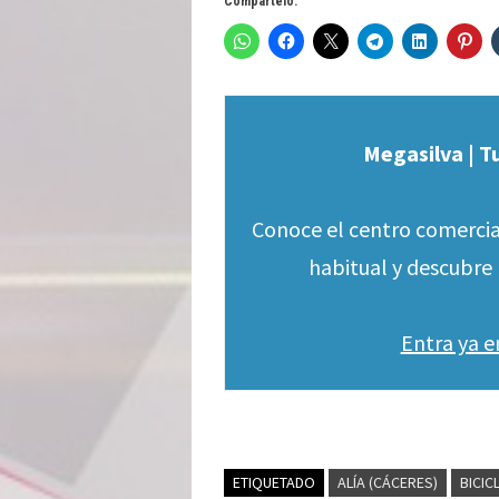
Compártelo:
Megasilva | T
Conoce el centro comercia
habitual y descubre 
Entra ya 
ETIQUETADO
ALÍA (CÁCERES)
BICIC