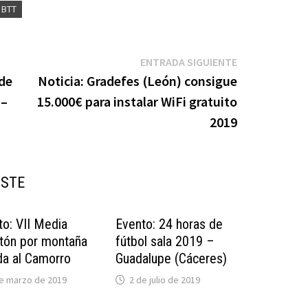
 BTT
Entrada
ENTRADA SIGUIENTE
siguiente:
 de
Noticia: Gradefes (León) consigue
 –
15.000€ para instalar WiFi gratuito
2019
USTE
to: VII Media
Evento: 24 horas de
tón por montaña
fútbol sala 2019 –
da al Camorro
Guadalupe (Cáceres)
e marzo de 2019
2 de julio de 2019