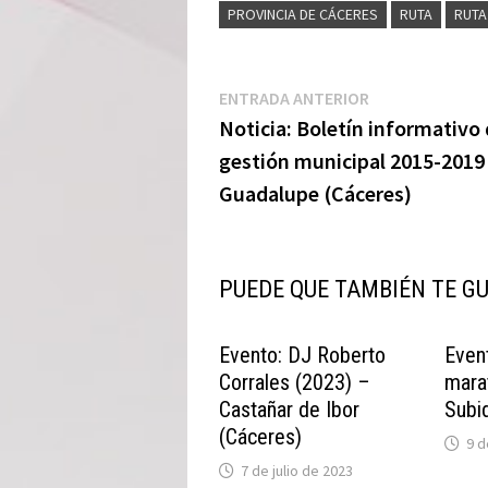
PROVINCIA DE CÁCERES
RUTA
RUTA
Navegación
Entrada
ENTRADA ANTERIOR
anterior:
Noticia: Boletín informativo
de
gestión municipal 2015-2019
entradas
Guadalupe (Cáceres)
PUEDE QUE TAMBIÉN TE G
Evento: DJ Roberto
Even
Corrales (2023) –
mara
Castañar de Ibor
Subi
(Cáceres)
9 d
7 de julio de 2023