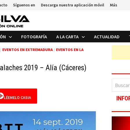
acto
Síguenos en
Descarga nuestra aplicación móvil
Más
IÓN
FOTOGRAFÍA
A LA CARTA
ACTUALIDAD
/
EVENTOS EN EXTREMADURA
/
EVENTOS EN LA
alaches 2019 – Alía (Cáceres)
Buscar:
LÉEMELO CASIA
INFO