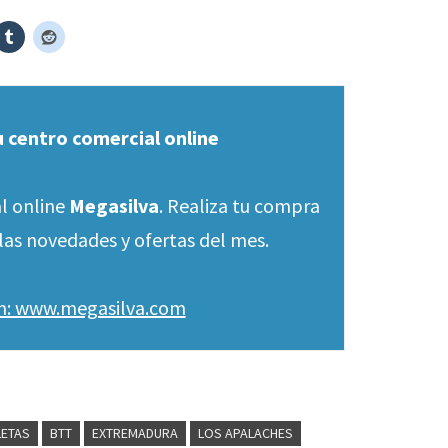
u centro comercial online
l online
Megasilva
. Realiza tu compra
las novedades y ofertas del mes.
en: www.megasilva.com
LETAS
BTT
EXTREMADURA
LOS APALACHES