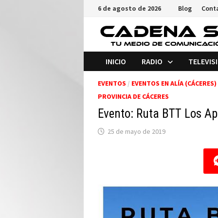
Saltar
6 de agosto de 2026
Blog
Cont
al
contenido
INICIO
RADIO
TELEVIS
EVENTOS
/
EVENTOS EN ALÍA (CÁCERES)
PROVINCIA DE CÁCERES
Evento: Ruta BTT Los Ap
25 de mayo de 2019