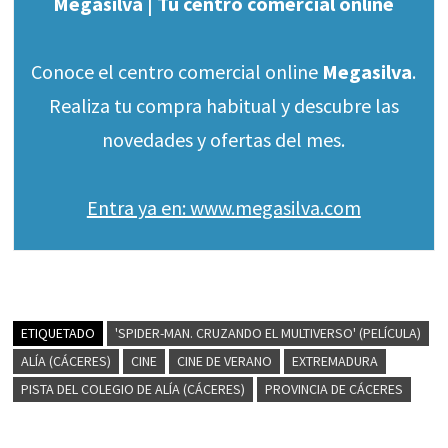
Megasilva | Tu centro comercial online
Conoce el centro comercial online
Megasilva
.
Realiza tu compra habitual y descubre las
novedades y ofertas del mes.
Entra ya en: www.megasilva.com
ETIQUETADO
'SPIDER-MAN. CRUZANDO EL MULTIVERSO' (PELÍCULA)
ALÍA (CÁCERES)
CINE
CINE DE VERANO
EXTREMADURA
PISTA DEL COLEGIO DE ALÍA (CÁCERES)
PROVINCIA DE CÁCERES