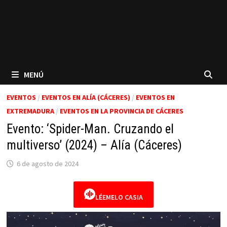
MENÚ
EVENTOS
/
EVENTOS EN ALÍA (CÁCERES)
/
EVENTOS EN
EXTREMADURA
/
EVENTOS EN LA PROVINCIA DE CÁCERES
Evento: ‘Spider-Man. Cruzando el
multiverso’ (2024) – Alía (Cáceres)
6 de agosto de 2024
LÉEMELO CASIA