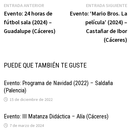
Navegación
Entrada
E
ENTRADA ANTERIOR
ENTRADA SIGUIENTE
anterior:
s
Evento: 24 horas de
Evento: ‘Mario Bros. La
de
fútbol sala (2024) –
película’ (2024) –
entradas
Guadalupe (Cáceres)
Castañar de Ibor
(Cáceres)
PUEDE QUE TAMBIÉN TE GUSTE
Evento: Programa de Navidad (2022) – Saldaña
(Palencia)
15 de diciembre de 2022
Evento: III Matanza Didáctica – Alía (Cáceres)
7 de marzo de 2024