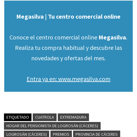
Megasilva | Tu centro comercial online
Conoce el centro comercial online
Megasilva
.
Realiza tu compra habitual y descubre las
novedades y ofertas del mes.
Entra ya en: www.megasilva.com
ETIQUETADO
CUATROLA
EXTREMADURA
HOGAR DEL PENSIONISTA DE LOGROSÁN (CÁCERES)
LOGROSÁN (CÁCERES)
PREMIOS
PROVINCIA DE CÁCERES