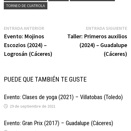
TORNEO DE CUATROLA
Navegación
Entrada
E
ENTRADA ANTERIOR
ENTRADA SIGUIENTE
anterior:
s
Evento: Mojinos
Taller: Primeros auxilios
de
Escozios (2024) –
(2024) – Guadalupe
entradas
Logrosán (Cáceres)
(Cáceres)
PUEDE QUE TAMBIÉN TE GUSTE
Evento: Clases de yoga (2021) – Villatobas (Toledo)
29 de septiembre de 2021
Evento: Gran Prix (2017) – Guadalupe (Cáceres)