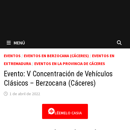
MENÚ
EVENTOS
/
EVENTOS EN BERZOCANA (CÁCERES)
/
EVENTOS EN
EXTREMADURA
/
EVENTOS EN LA PROVINCIA DE CÁCERES
Evento: V Concentración de Vehículos
Clásicos – Berzocana (Cáceres)
1 de abril de 2022
LÉEMELO CASIA