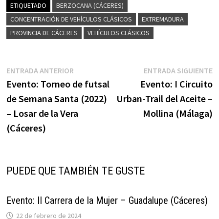
ETIQUETADO
BERZOCANA (CÁCERES)
CONCENTRACIÓN DE VEHÍCULOS CLÁSICOS
EXTREMADURA
PROVINCIA DE CÁCERES
VEHÍCULOS CLÁSICOS
Navegación
Entrada
E
ENTRADA ANTERIOR
ENTRADA SIGUIENTE
anterior:
s
Evento: Torneo de futsal
Evento: I Circuito
de
de Semana Santa (2022)
Urban-Trail del Aceite –
entradas
– Losar de la Vera
Mollina (Málaga)
(Cáceres)
PUEDE QUE TAMBIÉN TE GUSTE
Evento: II Carrera de la Mujer – Guadalupe (Cáceres)
22 de febrero de 2024