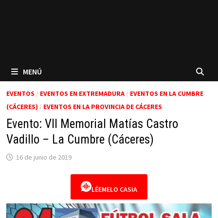
MENÚ
EVENTOS
/
EVENTOS EN EXTREMADURA
/
EVENTOS EN LA CUMBRE
(CÁCERES)
/
EVENTOS EN LA PROVINCIA DE CÁCERES
Evento: VII Memorial Matías Castro
Vadillo – La Cumbre (Cáceres)
16 de junio de 2019
LÉEMELO CASIA