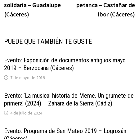
solidaria – Guadalupe
petanca – Castañar de
entradas
(Cáceres)
Ibor (Cáceres)
PUEDE QUE TAMBIÉN TE GUSTE
Evento: Exposición de documentos antiguos mayo
2019 – Berzocana (Cáceres)
7 de mayo de 2019
Evento: ‘La musical historia de Meme. Un grumete de
primera’ (2024) – Zahara de la Sierra (Cádiz)
4 de julio de 2024
Evento: Programa de San Mateo 2019 – Logrosán
(Cáceres)