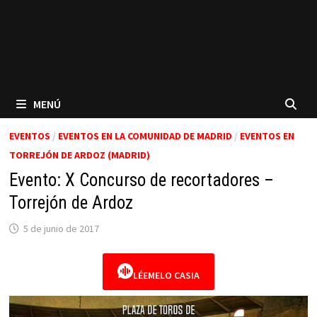
MENÚ
EVENTOS
/
EVENTOS EN LA COMUNIDAD DE MADRID
/
EVENTOS EN
TORREJÓN DE ARDOZ (MADRID)
Evento: X Concurso de recortadores –
Torrejón de Ardoz
5 de junio de 2017
LÉEMELO CASIA