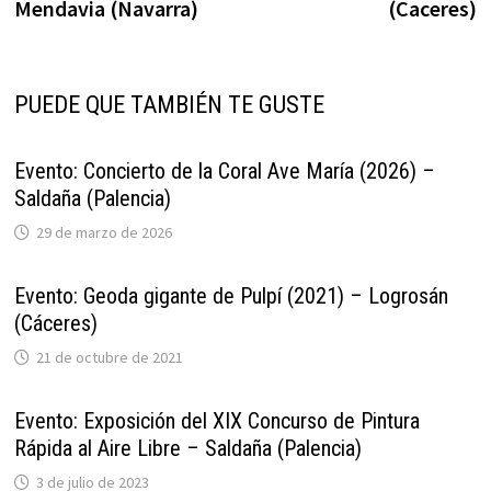
entradas
Mendavia (Navarra)
(Caceres)
PUEDE QUE TAMBIÉN TE GUSTE
Evento: Concierto de la Coral Ave María (2026) –
Saldaña (Palencia)
29 de marzo de 2026
Evento: Geoda gigante de Pulpí (2021) – Logrosán
(Cáceres)
21 de octubre de 2021
Evento: Exposición del XIX Concurso de Pintura
Rápida al Aire Libre – Saldaña (Palencia)
3 de julio de 2023