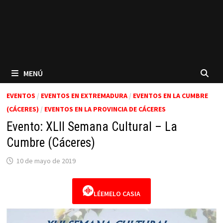
MENÚ
EVENTOS
/
EVENTOS EN EXTREMADURA
/
EVENTOS EN LA CUMBRE
(CÁCERES)
/
EVENTOS EN LA PROVINCIA DE CÁCERES
Evento: XLII Semana Cultural – La
Cumbre (Cáceres)
10 de mayo de 2019
LÉEMELO CASIA