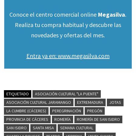
Conoce el centro comercial online
Megasilva
.
Realiza tu compra habitual y descubre las
novedades y ofertas del mes.
Entra ya en: www.megasilva.com
ETIQUETADO
ASOCIACIÓN CULTURAL "LA PUENTE"
ASOCIACIÓN CULTURAL JARAMANGO
EXTREMADURA
JOTAS
LA CUMBRE (CÁCERES)
PEREGRINACIÓN
PREGÓN
PROVINCIA DE CÁCERES
ROMERÍA
ROMERÍA DE SAN ISIDRO
SAN ISIDRO
SANTA MISA
SEMANA CULTURAL