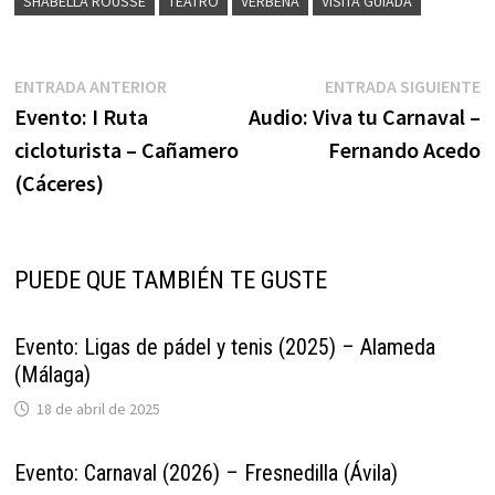
SHABELLA ROUSSE
TEATRO
VERBENA
VISITA GUIADA
Navegación
Entrada
E
ENTRADA ANTERIOR
ENTRADA SIGUIENTE
anterior:
s
Evento: I Ruta
Audio: Viva tu Carnaval –
de
cicloturista – Cañamero
Fernando Acedo
entradas
(Cáceres)
PUEDE QUE TAMBIÉN TE GUSTE
Evento: Ligas de pádel y tenis (2025) – Alameda
(Málaga)
18 de abril de 2025
Evento: Carnaval (2026) – Fresnedilla (Ávila)