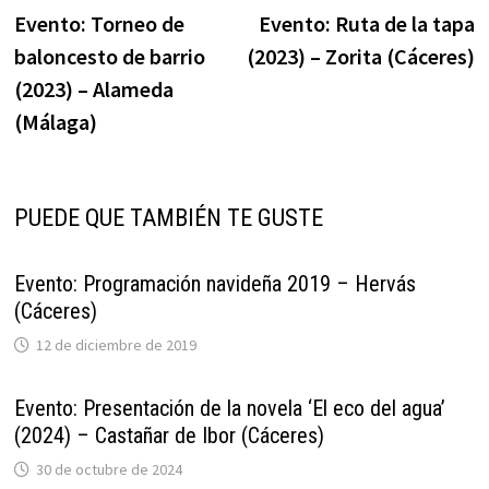
anterior:
s
Evento: Torneo de
Evento: Ruta de la tapa
de
baloncesto de barrio
(2023) – Zorita (Cáceres)
entradas
(2023) – Alameda
(Málaga)
PUEDE QUE TAMBIÉN TE GUSTE
Evento: Programación navideña 2019 – Hervás
(Cáceres)
12 de diciembre de 2019
Evento: Presentación de la novela ‘El eco del agua’
(2024) – Castañar de Ibor (Cáceres)
30 de octubre de 2024