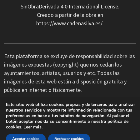
SinObraDerivada 4.0 Internacional License
.
Creado a partir de la obra en
https://www.cadenasilva.es/
.
Esta plataforma se excluye de responsabilidad sobre las
imágenes expuestas (copyright) que nos cedan los
ayuntamientos, artistas, usuarios y etc. Todas las
imágenes de esta web están a disposición gratuita y
pública en internet o físicamente.
Este sitio web utiliza cookies propias y de terceros para analizar
No nos hacemos responsables de las erratas
nuestros servicios y mostrarte información relacionada con tus
preferencias en base a tus hábitos de navegación. Al pulsar el
tipográficas, así como cambios de última hora que se
botón aceptar nos da su consentimiento a nuestra política de
produzcan en la información facilitada por terceros.
cookies.
Leer más
.
Aceptar cookies
Rechazar cookies