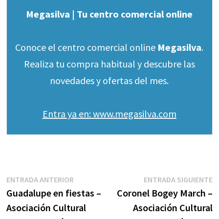
Megasilva | Tu centro comercial online
Conoce el centro comercial online
Megasilva
.
Realiza tu compra habitual y descubre las
novedades y ofertas del mes.
Entra ya en: www.megasilva.com
Navegación
Entrada
E
ENTRADA ANTERIOR
ENTRADA SIGUIENTE
anterior:
s
Guadalupe en fiestas –
Coronel Bogey March –
de
Asociación Cultural
Asociación Cultural
entradas