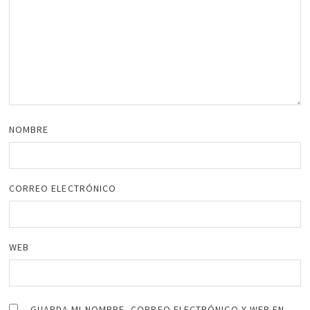
NOMBRE
CORREO ELECTRÓNICO
WEB
GUARDA MI NOMBRE, CORREO ELECTRÓNICO Y WEB EN