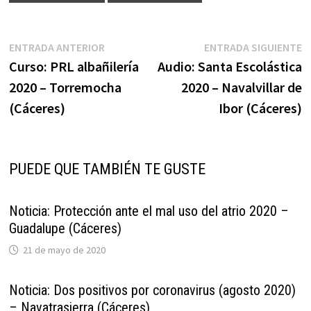
Navegación
Entrada
E
ENTRADA ANTERIOR
ENTRADA SIGUIENTE
anterior:
s
Curso: PRL albañilería
Audio: Santa Escolástica
de
2020 – Torremocha
2020 – Navalvillar de
entradas
(Cáceres)
Ibor (Cáceres)
PUEDE QUE TAMBIÉN TE GUSTE
Noticia: Protección ante el mal uso del atrio 2020 –
Guadalupe (Cáceres)
21 de mayo de 2020
Noticia: Dos positivos por coronavirus (agosto 2020)
– Navatrasierra (Cáceres)