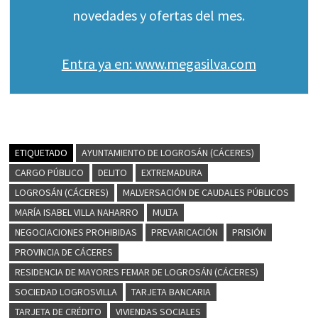
novedades y ofertas del mes.
Entra ya en: www.megasilva.com
ETIQUETADO
AYUNTAMIENTO DE LOGROSÁN (CÁCERES)
CARGO PÚBLICO
DELITO
EXTREMADURA
LOGROSÁN (CÁCERES)
MALVERSACIÓN DE CAUDALES PÚBLICOS
MARÍA ISABEL VILLA NAHARRO
MULTA
NEGOCIACIONES PROHIBIDAS
PREVARICACIÓN
PRISIÓN
PROVINCIA DE CÁCERES
RESIDENCIA DE MAYORES FEMAR DE LOGROSÁN (CÁCERES)
SOCIEDAD LOGROSVILLA
TARJETA BANCARIA
TARJETA DE CRÉDITO
VIVIENDAS SOCIALES