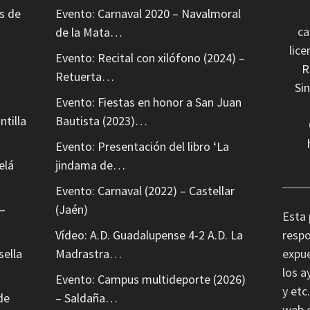
s de
Evento: Carnaval 2020 – Navalmoral
ca
de la Mata…
lic
Evento: Recital con xilófono (2024) –
R
Retuerta…
Si
Evento: Fiestas en honor a San Juan
ntilla
Bautista (2023)…
Evento: Presentación del libro ‘La
elá
jindama de…
Evento: Carnaval (2022) – Castellar
–
(Jaén)
Esta 
Vídeo: A.D. Guadalupense 4-2 A.D. La
respo
sella
Madrastra…
expue
los a
Evento: Campus multideporte (2026)
y etc
de
– Saldaña…
web e