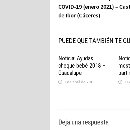
de
COVID-19 (enero 2021) – Cas
entradas
de Ibor (Cáceres)
PUEDE QUE TAMBIÉN TE G
Noticia: Ayudas
Noti
cheque bebé 2018 –
most
Guadalupe
parti
2 de abril de 2018
23
Deja una respuesta