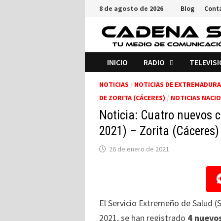
Saltar
8 de agosto de 2026
Blog
Cont
al
contenido
INICIO
RADIO
TELEVIS
NOTICIAS
/
NOTICIAS DE EXTREMADURA
DE ZORITA (CÁCERES)
/
NOTICIAS NACI
Noticia: Cuatro nuevos 
2021) – Zorita (Cáceres)
26 de enero de 2021
El Servicio Extremeño de Salud (
2021, se han registrado
4 nuevos