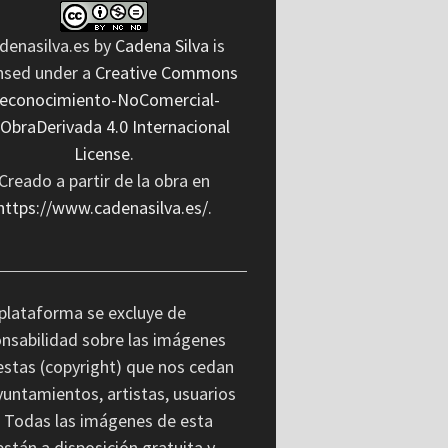
denasilva.es
by
Cadena Silva
is
ensed under a
Creative Commons
econocimiento-NoComercial-
nObraDerivada 4.0 Internacional
License
.
Creado a partir de la obra en
https://www.cadenasilva.es/
.
plataforma se excluye de
nsabilidad sobre las imágenes
stas (copyright) que nos cedan
yuntamientos, artistas, usuarios
. Todas las imágenes de esta
stán a disposición gratuita y