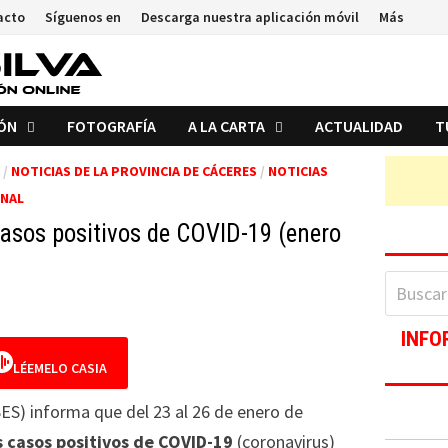
acto
Síguenos en
Descarga nuestra aplicación móvil
Más
IÓN
FOTOGRAFÍA
A LA CARTA
ACTUALIDAD
T
/
NOTICIAS DE LA PROVINCIA DE CÁCERES
/
NOTICIAS
ONAL
casos positivos de COVID-19 (enero
Buscar:
INFO
LÉEMELO CASIA
SES) informa que del 23 al 26 de enero de
 casos positivos de COVID-19
(coronavirus)