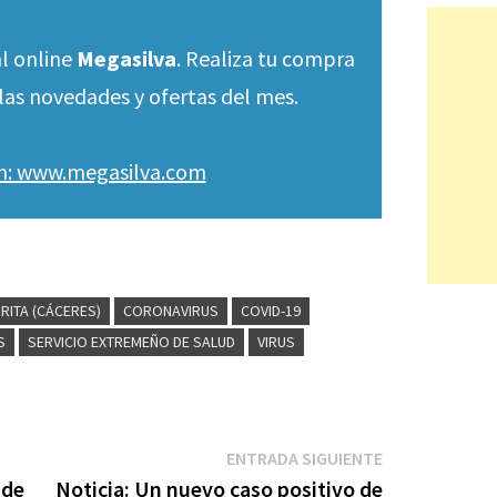
l online
Megasilva
. Realiza tu compra
las novedades y ofertas del mes.
en: www.megasilva.com
RITA (CÁCERES)
CORONAVIRUS
COVID-19
S
SERVICIO EXTREMEÑO DE SALUD
VIRUS
Entrada
ENTRADA SIGUIENTE
siguiente:
 de
Noticia: Un nuevo caso positivo de