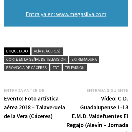
Entra ya en: www.megasilva.com
ETIQUETADO
ALÍA (CÁCERES)
CORTE EN LA SEÑAL DE TELEVISIÓN
EXTREMADURA
PROVINCIA DE CÁCERES
TDT
TELEVISIÓN
Navegación
Entrada
E
ENTRADA ANTERIOR
ENTRADA SIGUIENTE
anterior:
s
Evento: Foto artística
Vídeo: C.D.
de
aérea 2018 – Talaveruela
Guadalupense 1-13
entradas
de la Vera (Cáceres)
E.M.D. Valdefuentes El
Regajo (Alevín – Jornada