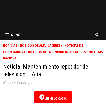
MENÚ
NOTICIAS
/
NOTICIAS DE ALÍA (CÁCERES)
/
NOTICIAS DE
EXTREMADURA
/
NOTICIAS DE LA PROVINCIA DE CÁCERES
/
NOTICIAS
NACIONAL
Noticia: Mantenimiento repetidor de
televisión – Alía
23 de abril de 2018
LÉEMELO CASIA