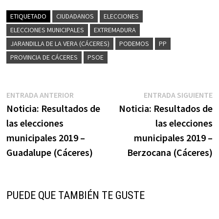
ETIQUETADO
CIUDADANOS
ELECCIONES
ELECCIONES MUNICIPALES
EXTREMADURA
JARANDILLA DE LA VERA (CÁCERES)
PODEMOS
PP
PROVINCIA DE CÁCERES
PSOE
Navegación
Entrada
E
ENTRADA ANTERIOR
ENTRADA SIGUIENTE
anterior:
s
Noticia: Resultados de
Noticia: Resultados de
de
las elecciones
las elecciones
entradas
municipales 2019 –
municipales 2019 –
Guadalupe (Cáceres)
Berzocana (Cáceres)
PUEDE QUE TAMBIÉN TE GUSTE