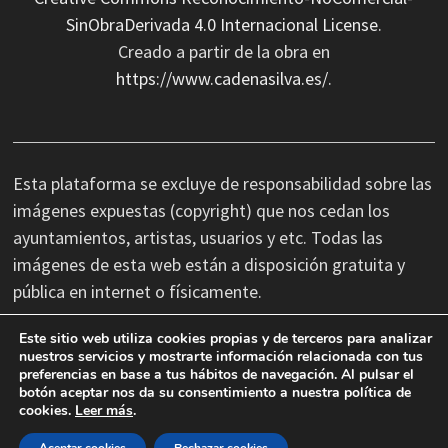
SinObraDerivada 4.0 Internacional License
.
Creado a partir de la obra en
https://www.cadenasilva.es/
.
Esta plataforma se excluye de responsabilidad sobre las
imágenes expuestas (copyright) que nos cedan los
ayuntamientos, artistas, usuarios y etc. Todas las
imágenes de esta web están a disposición gratuita y
pública en internet o físicamente.
Este sitio web utiliza cookies propias y de terceros para analizar
No nos hacemos responsables de las erratas
nuestros servicios y mostrarte información relacionada con tus
preferencias en base a tus hábitos de navegación. Al pulsar el
tipográficas, así como cambios de última hora que se
botón aceptar nos da su consentimiento a nuestra política de
produzcan en la información facilitada por terceros.
cookies.
Leer más
.