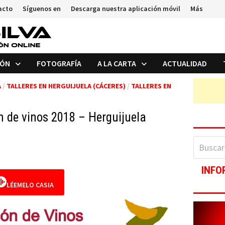
acto
Síguenos en
Descarga nuestra aplicación móvil
Más
IÓN
FOTOGRAFÍA
A LA CARTA
ACTUALIDAD
A
/
TALLERES EN HERGUIJUELA (CÁCERES)
/
TALLERES EN
ón de vinos 2018 – Herguijuela
Buscar:
INFO
LÉEMELO CASIA