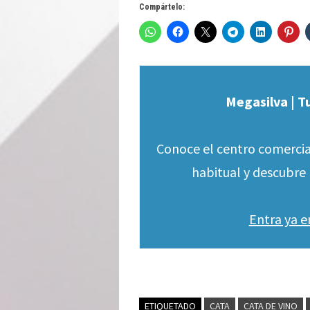
Compártelo:
Megasilva | T
Conoce el centro comercia
habitual y descubre 
Entra ya 
ETIQUETADO
CATA
CATA DE VINO