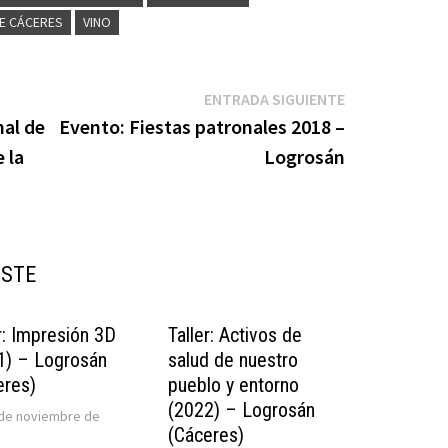
DE CÁCERES
VINO
Entrada
ENTRADA SIGUIENTE
siguiente:
nal de
Evento: Fiestas patronales 2018 –
 la
Logrosán
USTE
r: Impresión 3D
Taller: Activos de
1) – Logrosán
salud de nuestro
eres)
pueblo y entorno
(2022) – Logrosán
 de noviembre de
(Cáceres)