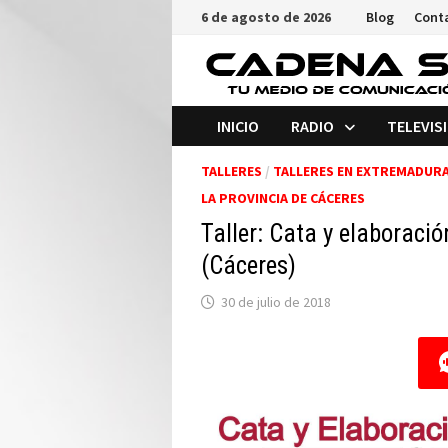
Saltar
6 de agosto de 2026
Blog
Cont
al
contenido
INICIO
RADIO
TELEVIS
TALLERES
/
TALLERES EN EXTREMADUR
LA PROVINCIA DE CÁCERES
Taller: Cata y elaboraci
(Cáceres)
30 de julio de 2018