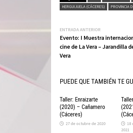
HERGUIJUELA (CÁCERES)
PROVINCIA 
Navegación
Entrada
ENTRADA ANTERIOR
anterior:
Evento: I Muestra internacio
de
cine de La Vera – Jarandilla de
entradas
Vera
PUEDE QUE TAMBIÉN TE G
Taller: Enraizarte
Talle
(2020) – Cañamero
(202
(Cáceres)
(Các
27 de octubre de 2020
18
2021