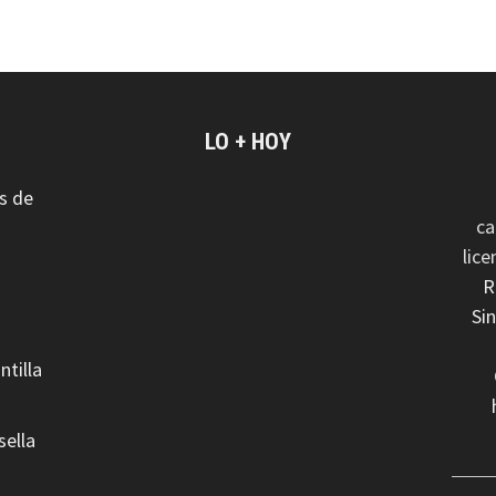
LO + HOY
s de
ca
lic
R
Si
ntilla
sella