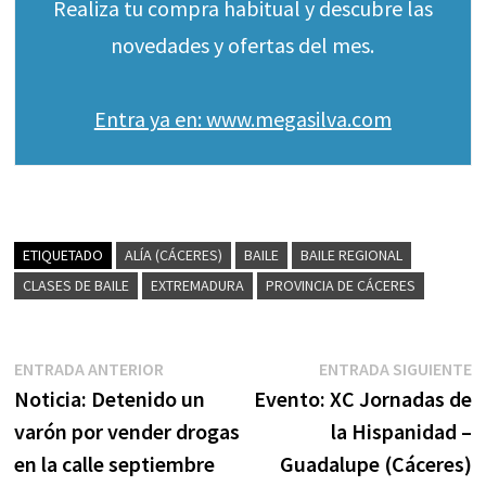
Realiza tu compra habitual y descubre las
novedades y ofertas del mes.
Entra ya en: www.megasilva.com
ETIQUETADO
ALÍA (CÁCERES)
BAILE
BAILE REGIONAL
CLASES DE BAILE
EXTREMADURA
PROVINCIA DE CÁCERES
Navegación
Entrada
E
ENTRADA ANTERIOR
ENTRADA SIGUIENTE
anterior:
s
Noticia: Detenido un
Evento: XC Jornadas de
de
varón por vender drogas
la Hispanidad –
entradas
en la calle septiembre
Guadalupe (Cáceres)