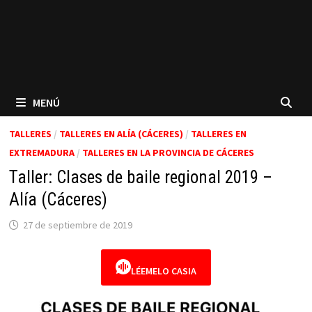
MENÚ
TALLERES
/
TALLERES EN ALÍA (CÁCERES)
/
TALLERES EN
EXTREMADURA
/
TALLERES EN LA PROVINCIA DE CÁCERES
Taller: Clases de baile regional 2019 –
Alía (Cáceres)
27 de septiembre de 2019
LÉEMELO CASIA