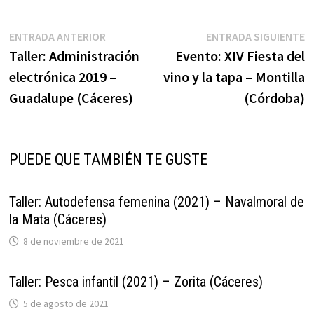
Navegación
Entrada
E
ENTRADA ANTERIOR
ENTRADA SIGUIENTE
anterior:
s
Taller: Administración
Evento: XIV Fiesta del
de
electrónica 2019 –
vino y la tapa – Montilla
entradas
Guadalupe (Cáceres)
(Córdoba)
PUEDE QUE TAMBIÉN TE GUSTE
Taller: Autodefensa femenina (2021) – Navalmoral de
la Mata (Cáceres)
8 de noviembre de 2021
Taller: Pesca infantil (2021) – Zorita (Cáceres)
5 de agosto de 2021