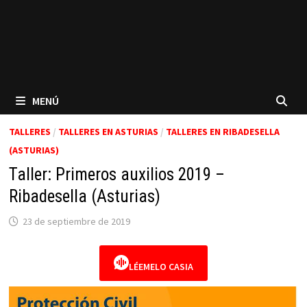
MENÚ
TALLERES
/
TALLERES EN ASTURIAS
/
TALLERES EN RIBADESELLA
(ASTURIAS)
Taller: Primeros auxilios 2019 –
Ribadesella (Asturias)
23 de septiembre de 2019
LÉEMELO CASIA