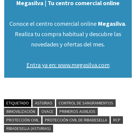
Megasilva | Tu centro comercial online
Conoce el centro comercial online
Megasilva
.
Realiza tu compra habitual y descubre las
novedades y ofertas del mes.
Entra ya en: www.megasilva.com
ETIQUETADO
ASTURIAS
CONTROL DE SANGRAMIENTOS
INMOVILIZACIÓN
OVACE
PRIMEROS AUXILIOS
PROTECCIÓN CIVIL
PROTECCIÓN CIVIL DE RIBADESELLA
RCP
RIBADESELLA (ASTURIAS)