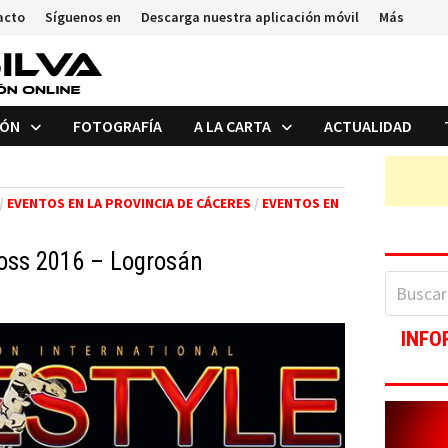
acto
Síguenos en
Descarga nuestra aplicación móvil
Más
IÓN
FOTOGRAFÍA
A LA CARTA
ACTUALIDAD
/
EVENTOS EN LA PROVINCIA DE CÁCERES
/
EVENTOS EN
ross 2016 – Logrosán
Buscar:
INFO