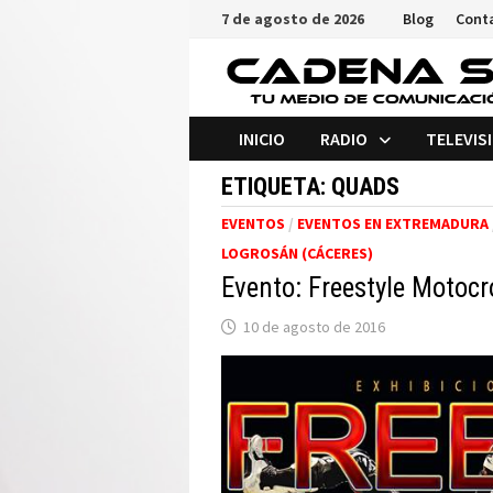
Saltar
7 de agosto de 2026
Blog
Cont
al
contenido
INICIO
RADIO
TELEVIS
ETIQUETA:
QUADS
EVENTOS
/
EVENTOS EN EXTREMADURA
LOGROSÁN (CÁCERES)
Evento: Freestyle Motoc
10 de agosto de 2016