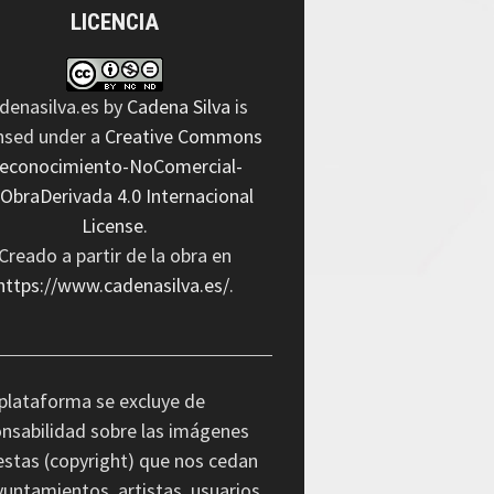
LICENCIA
denasilva.es
by
Cadena Silva
is
ensed under a
Creative Commons
econocimiento-NoComercial-
nObraDerivada 4.0 Internacional
License
.
Creado a partir de la obra en
https://www.cadenasilva.es/
.
plataforma se excluye de
nsabilidad sobre las imágenes
stas (copyright) que nos cedan
yuntamientos, artistas, usuarios