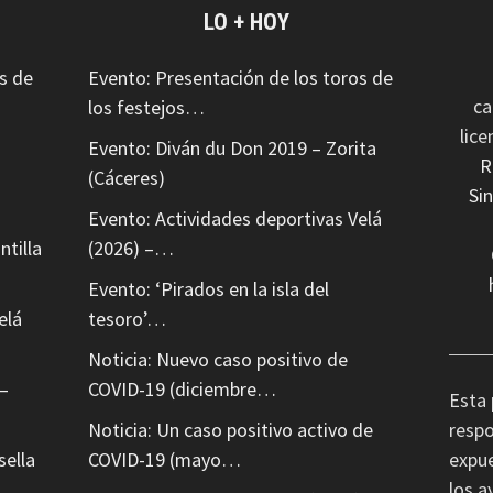
LO + HOY
s de
Evento: Presentación de los toros de
ca
los festejos…
lic
Evento: Diván du Don 2019 – Zorita
R
(Cáceres)
Si
Evento: Actividades deportivas Velá
ntilla
(2026) –…
Evento: ‘Pirados en la isla del
elá
tesoro’…
Noticia: Nuevo caso positivo de
–
COVID-19 (diciembre…
Esta 
Noticia: Un caso positivo activo de
respo
sella
COVID-19 (mayo…
expue
los a