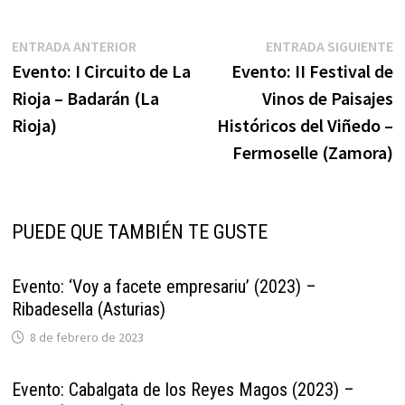
Navegación
Entrada
E
ENTRADA ANTERIOR
ENTRADA SIGUIENTE
anterior:
s
Evento: I Circuito de La
Evento: II Festival de
de
Rioja – Badarán (La
Vinos de Paisajes
entradas
Rioja)
Históricos del Viñedo –
Fermoselle (Zamora)
PUEDE QUE TAMBIÉN TE GUSTE
Evento: ‘Voy a facete empresariu’ (2023) –
Ribadesella (Asturias)
8 de febrero de 2023
Evento: Cabalgata de los Reyes Magos (2023) –