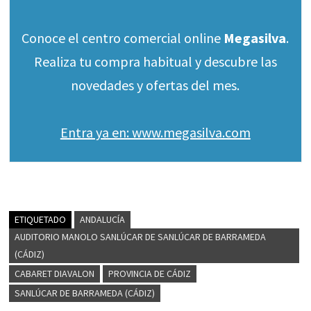
Conoce el centro comercial online
Megasilva
.
Realiza tu compra habitual y descubre las
novedades y ofertas del mes.
Entra ya en: www.megasilva.com
ETIQUETADO
ANDALUCÍA
AUDITORIO MANOLO SANLÚCAR DE SANLÚCAR DE BARRAMEDA
(CÁDIZ)
CABARET DIAVALON
PROVINCIA DE CÁDIZ
SANLÚCAR DE BARRAMEDA (CÁDIZ)