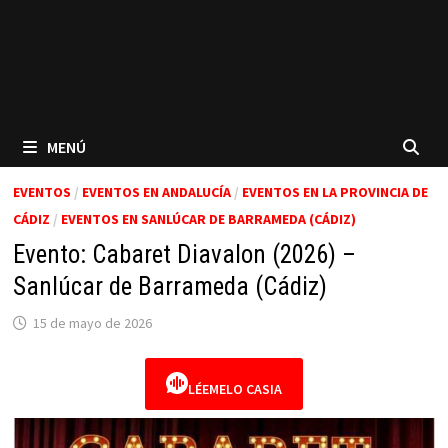
MENÚ
EVENTOS
/
EVENTOS EN ANDALUCÍA
/
EVENTOS EN LA PROVINCIA DE
CÁDIZ
/
EVENTOS EN SANLÚCAR DE BARRAMEDA (CÁDIZ)
Evento: Cabaret Diavalon (2026) –
Sanlúcar de Barrameda (Cádiz)
15 de mayo de 2026
LÉEMELO CASIA