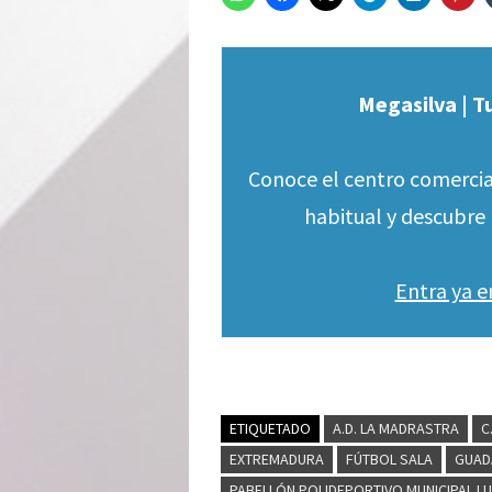
Megasilva | T
Conoce el centro comercia
habitual y descubre 
Entra ya 
ETIQUETADO
A.D. LA MADRASTRA
C
EXTREMADURA
FÚTBOL SALA
GUAD
PABELLÓN POLIDEPORTIVO MUNICIPAL LU