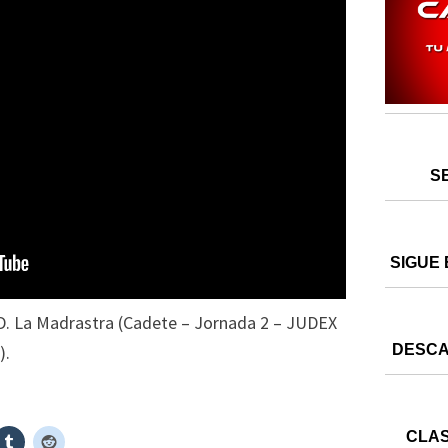
S
SIGUE 
.D. La Madrastra (Cadete – Jornada 2 – JUDEX
).
DESCA
CLAS