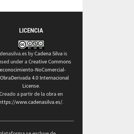
LICENCIA
denasilva.es
by
Cadena Silva
is
ensed under a
Creative Commons
econocimiento-NoComercial-
nObraDerivada 4.0 Internacional
License
.
Creado a partir de la obra en
https://www.cadenasilva.es/
.
plataforma se excluye de