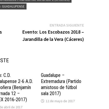
D. GUADALUPENSE
Entrada
ENTRADA SIGUIENTE
siguiente:
s
Evento: Los Escobazos 2018 –
Jarandilla de la Vera (Cáceres)
USTE
: C.D.
Guadalupe –
alupense 2-6 A.D.
Extremadura (Partido
oñera (Benjamín
amistoso de fútbol
rnada 12 –
sala 2017)
X 2016-2017)
12 de mayo de 2017
de abril de 2017