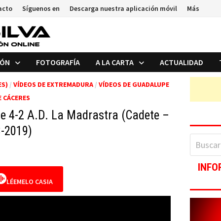
acto
Síguenos en
Descarga nuestra aplicación móvil
Más
IÓN
FOTOGRAFÍA
A LA CARTA
ACTUALIDAD
ES)
/
VÍDEOS DE EXTREMADURA
/
VÍDEOS DE GUADALUPE
E CÁCERES
e 4-2 A.D. La Madrastra (Cadete –
-2019)
Buscar:
INFO
LÉEMELO CASIA