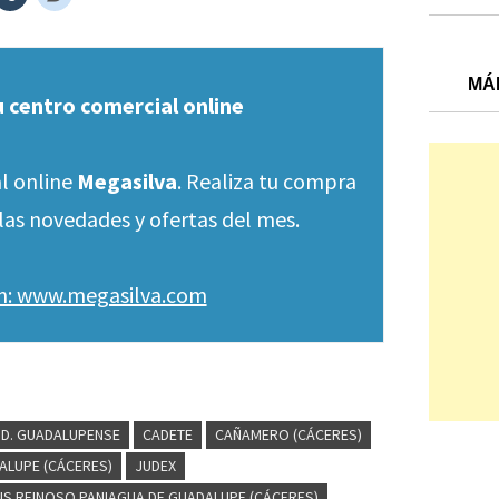
MÁ
u centro comercial online
l online
Megasilva
. Realiza tu compra
las novedades y ofertas del mes.
en: www.megasilva.com
.D. GUADALUPENSE
CADETE
CAÑAMERO (CÁCERES)
ALUPE (CÁCERES)
JUDEX
IS REINOSO PANIAGUA DE GUADALUPE (CÁCERES)