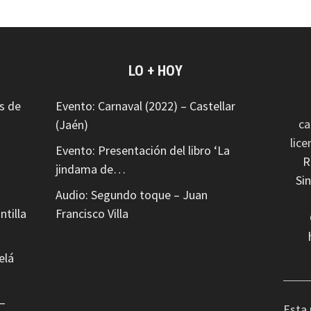
LO + HOY
s de
Evento: Carnaval (2022) – Castellar
ca
(Jaén)
lic
Evento: Presentación del libro ‘La
R
jindama de…
Si
Audio: Segundo toque – Juan
ntilla
Francisco Villa
elá
–
Esta 