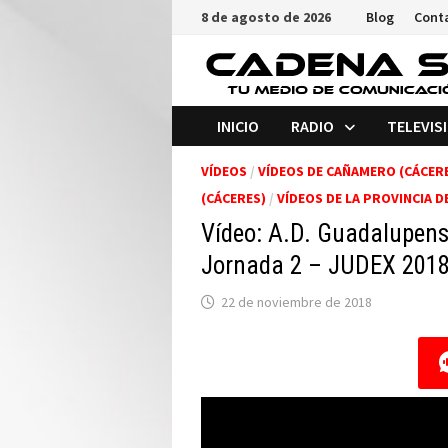
Saltar
8 de agosto de 2026
Blog
Cont
al
contenido
INICIO
RADIO
TELEVIS
VÍDEOS
/
VÍDEOS DE CAÑAMERO (CÁCER
(CÁCERES)
/
VÍDEOS DE LA PROVINCIA D
Vídeo: A.D. Guadalupens
Jornada 2 – JUDEX 2018
22 de noviembre de 2018