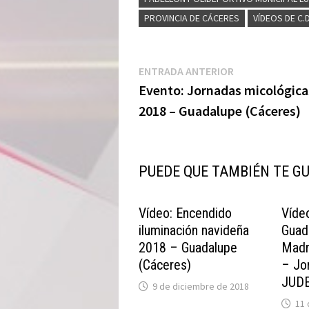
PROVINCIA DE CÁCERES
VÍDEOS DE C.
Navegación
Entrada
ENTRADA ANTERIOR
anterior:
Evento: Jornadas micológica
de
2018 – Guadalupe (Cáceres)
entradas
PUEDE QUE TAMBIÉN TE G
Vídeo: Encendido
Vídeo
iluminación navideña
Guad
2018 – Guadalupe
Madr
(Cáceres)
– Jo
JUDE
9 de diciembre de 2018
11 