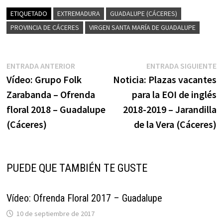
ETIQUETADO
EXTREMADURA
GUADALUPE (CÁCERES)
PROVINCIA DE CÁCERES
VIRGEN SANTA MARÍA DE GUADALUPE
Navegación
Entrada
E
ENTRADA ANTERIOR
ENTRADA SIGUIENTE
anterior:
s
Vídeo: Grupo Folk
Noticia: Plazas vacantes
de
Zarabanda – Ofrenda
para la EOI de inglés
entradas
floral 2018 – Guadalupe
2018-2019 – Jarandilla
(Cáceres)
de la Vera (Cáceres)
PUEDE QUE TAMBIÉN TE GUSTE
Vídeo: Ofrenda Floral 2017 – Guadalupe
10 de septiembre de 2017