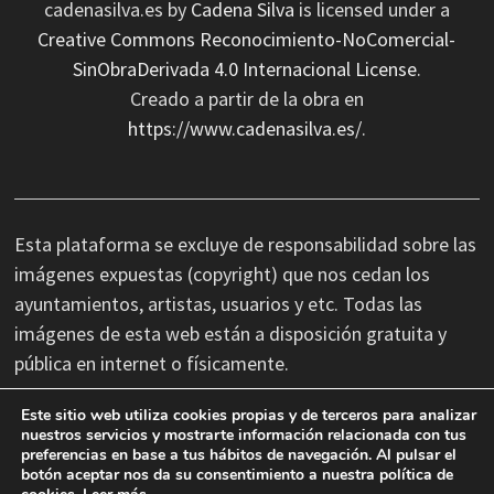
cadenasilva.es
by
Cadena Silva
is licensed under a
Creative Commons Reconocimiento-NoComercial-
SinObraDerivada 4.0 Internacional License
.
Creado a partir de la obra en
https://www.cadenasilva.es/
.
Esta plataforma se excluye de responsabilidad sobre las
imágenes expuestas (copyright) que nos cedan los
ayuntamientos, artistas, usuarios y etc. Todas las
imágenes de esta web están a disposición gratuita y
pública en internet o físicamente.
Este sitio web utiliza cookies propias y de terceros para analizar
No nos hacemos responsables de las erratas
nuestros servicios y mostrarte información relacionada con tus
preferencias en base a tus hábitos de navegación. Al pulsar el
tipográficas, así como cambios de última hora que se
botón aceptar nos da su consentimiento a nuestra política de
produzcan en la información facilitada por terceros.