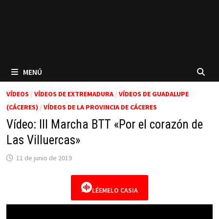
MENÚ
VÍDEOS
/
VÍDEOS DE EXTREMADURA
/
VÍDEOS DE GUADALUPE
(CÁCERES)
/
VÍDEOS DE LA PROVINCIA DE CÁCERES
Vídeo: III Marcha BTT «Por el corazón de
Las Villuercas»
11 de junio de 2019
LÉEMELO CASIA