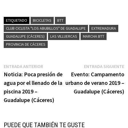
ETIQUETADO
BICICLETAS
BTT
CLUB CICLISTA "LOS ABUBILLOS" DE GUADALUPE
EXTREMADURA
GUADALUPE (CÁCERES)
LAS VILLUERCAS
MARCHA BTT
PROVINCIA DE CÁCERES
Navegación
Entrada
E
ENTRADA ANTERIOR
ENTRADA SIGUIENTE
anterior:
s
Noticia: Poca presión de
Evento: Campamento
de
agua por el llenado de la
urbano de verano 2019 –
entradas
piscina 2019 –
Guadalupe (Cáceres)
Guadalupe (Cáceres)
PUEDE QUE TAMBIÉN TE GUSTE