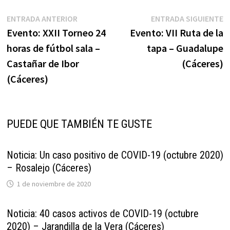
Navegación
Entrada
E
ENTRADA ANTERIOR
ENTRADA SIGUIENTE
anterior:
s
Evento: XXII Torneo 24
Evento: VII Ruta de la
de
horas de fútbol sala –
tapa – Guadalupe
entradas
Castañar de Ibor
(Cáceres)
(Cáceres)
PUEDE QUE TAMBIÉN TE GUSTE
Noticia: Un caso positivo de COVID-19 (octubre 2020)
– Rosalejo (Cáceres)
1 de noviembre de 2020
Noticia: 40 casos activos de COVID-19 (octubre
2020) – Jarandilla de la Vera (Cáceres)