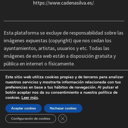
https://www.cadenasilva.es/
.
Esta plataforma se excluye de responsabilidad sobre las
imágenes expuestas (copyright) que nos cedan los
ayuntamientos, artistas, usuarios y etc. Todas las
imágenes de esta web están a disposición gratuita y
pública en internet o físicamente.
Este sitio web utiliza cookies propias y de terceros para analizar
No nos hacemos responsables de las erratas
nuestros servicios y mostrarte información relacionada con tus
preferencias en base a tus hábitos de navegación. Al pulsar el
tipográficas, así como cambios de última hora que se
botón aceptar nos da su consentimiento a nuestra política de
produzcan en la información facilitada por terceros.
cookies.
Leer más
.
Aceptar cookies
Rechazar cookies
CERRAR EL BANNER DE COOKIES
Configuración de cookies
Copyright © 2026 Cadena Silva.