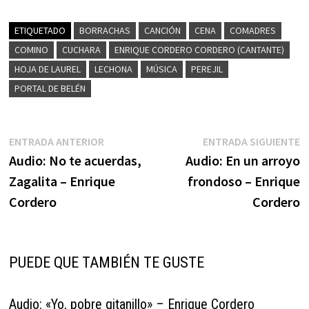
ETIQUETADO
BORRACHAS
CANCIÓN
CENA
COMADRES
COMINO
CUCHARA
ENRIQUE CORDERO CORDERO (CANTANTE)
HOJA DE LAUREL
LECHONA
MÚSICA
PEREJIL
PORTAL DE BELÉN
Navegación
Entrada
E
ENTRADA ANTERIOR
ENTRADA SIGUIENTE
anterior:
s
Audio: No te acuerdas,
Audio: En un arroyo
de
Zagalita – Enrique
frondoso – Enrique
entradas
Cordero
Cordero
PUEDE QUE TAMBIÉN TE GUSTE
Audio: «Yo, pobre gitanillo» – Enrique Cordero