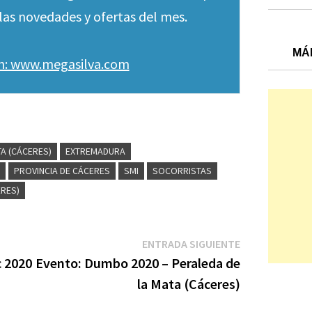
las novedades y ofertas del mes.
MÁ
en: www.megasilva.com
A (CÁCERES)
EXTREMADURA
PROVINCIA DE CÁCERES
SMI
SOCORRISTAS
ERES)
Entrada
ENTRADA SIGUIENTE
siguiente:
c 2020
Evento: Dumbo 2020 – Peraleda de
la Mata (Cáceres)