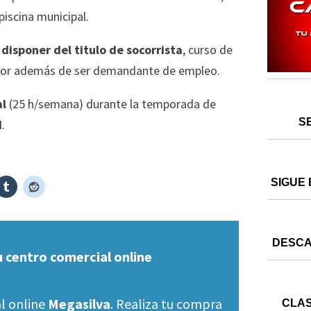
piscina municipal.
,
disponer del titulo de socorrista
, curso de
vigor además de ser demandante de empleo.
al
(25 h/semana) durante la temporada de
S
I
.
SIGUE 
DESCA
u centro comercial online
l online
Megasilva
. Realiza tu compra
CLAS