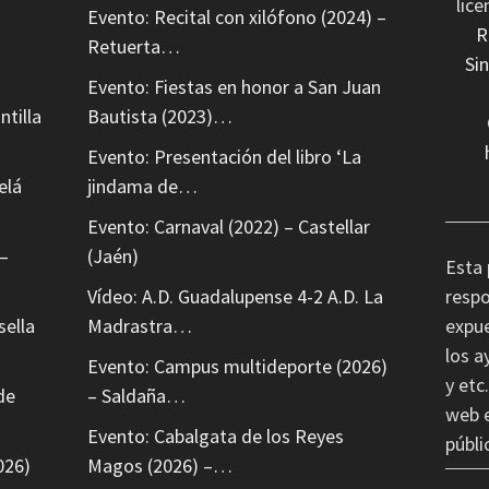
lic
Evento: Recital con xilófono (2024) –
R
Retuerta…
Si
Evento: Fiestas en honor a San Juan
ntilla
Bautista (2023)…
Evento: Presentación del libro ‘La
elá
jindama de…
Evento: Carnaval (2022) – Castellar
–
(Jaén)
Esta 
Vídeo: A.D. Guadalupense 4-2 A.D. La
respo
sella
Madrastra…
expue
los a
Evento: Campus multideporte (2026)
y etc
de
– Saldaña…
web e
Evento: Cabalgata de los Reyes
públi
026)
Magos (2026) –…