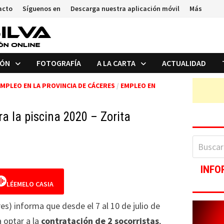
acto
Síguenos en
Descarga nuestra aplicación móvil
Más
IÓN
FOTOGRAFÍA
A LA CARTA
ACTUALIDAD
MPLEO EN LA PROVINCIA DE CÁCERES
/
EMPLEO EN
ra la piscina 2020 – Zorita
Buscar:
INFO
LÉEMELO CASIA
s) informa que desde el 7 al 10 de julio de
 optar a la
contratación de 2 socorristas
,