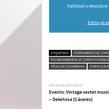
habitual y descubre 
Entra ya 
ETIQUETADO
AYUNTAMIENTO DE ZORIT
PISCINA MUNICIPAL DE ZORITA (CÁCERES)
TÍTULO DE SOCORRISTA
ZORITA (CÁC
Navegación
Entrada
ENTRADA ANTERIOR
anterior:
Evento: Vintage sextet musi
de
– Deleitosa (Cáceres)
entradas