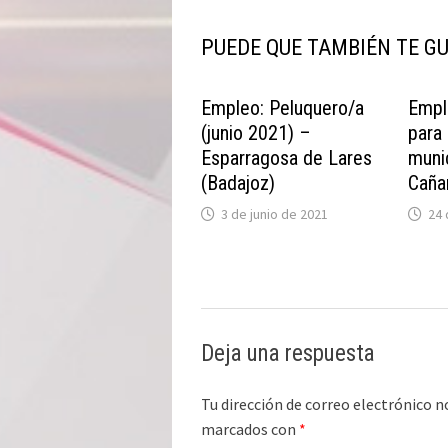
PUEDE QUE TAMBIÉN TE G
Empleo: Peluquero/a
Empl
(junio 2021) –
para 
Esparragosa de Lares
muni
(Badajoz)
Caña
3 de junio de 2021
24 
Deja una respuesta
Tu dirección de correo electrónico n
marcados con
*