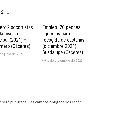
USTE
eo: 2 socorristas
Empleo: 20 peones
la piscina
agrícolas para
cipal (2021) –
recogida de castañas
mero (Cáceres)
(diciembre 2021) –
Guadalupe (Cáceres)
de junio de 2021
1 de diciembre de 2021
o será publicada.
Los campos obligatorios están