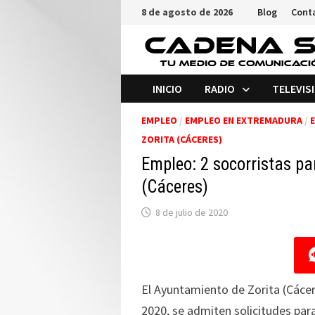
Saltar
8 de agosto de 2026
Blog
Cont
al
contenido
INICIO
RADIO
TELEVIS
EMPLEO
/
EMPLEO EN EXTREMADURA
/
E
ZORITA (CÁCERES)
Empleo: 2 socorristas pa
(Cáceres)
8 de julio de 2020
El Ayuntamiento de Zorita (Cácere
2020, se admiten solicitudes para