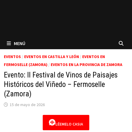
MENÚ
EVENTOS
/
EVENTOS EN CASTILLA Y LEÓN
/
EVENTOS EN
FERMOSELLE (ZAMORA)
/
EVENTOS EN LA PROVINCIA DE ZAMORA
Evento: II Festival de Vinos de Paisajes
Históricos del Viñedo – Fermoselle
(Zamora)
15 de mayo de 2026
LÉEMELO CASIA