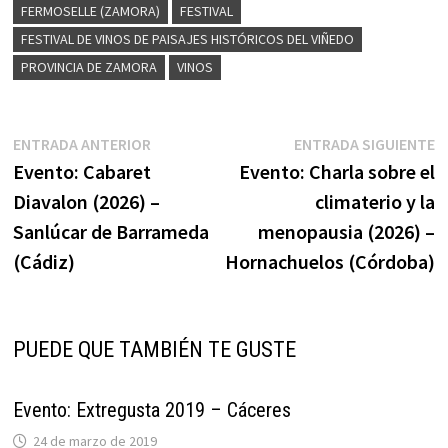
FERMOSELLE (ZAMORA)
FESTIVAL
FESTIVAL DE VINOS DE PAISAJES HISTÓRICOS DEL VIÑEDO
PROVINCIA DE ZAMORA
VINOS
Navegación
Entrada
E
ENTRADA ANTERIOR
ENTRADA SIGUIENTE
anterior:
s
Evento: Cabaret
Evento: Charla sobre el
de
Diavalon (2026) –
climaterio y la
entradas
Sanlúcar de Barrameda
menopausia (2026) –
(Cádiz)
Hornachuelos (Córdoba)
PUEDE QUE TAMBIÉN TE GUSTE
Evento: Extregusta 2019 – Cáceres
24 de marzo de 2019