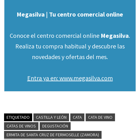
Megasilva | Tu centro comercial online
Conoce el centro comercial online
Megasilva
.
Realiza tu compra habitual y descubre las
novedades y ofertas del mes.
Entra ya en: www.megasilva.com
ETIQUETADO
CASTILLA Y LEÓN
CATA
CATA DE VINO
CATAS DE VINOS
DEGUSTACIÓN
ERMITA DE SANTA CRUZ DE FERMOSELLE (ZAMORA)