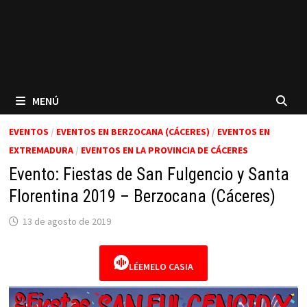
MENÚ
EVENTOS
/
EVENTOS EN BERZOCANA (CÁCERES)
/
EVENTOS EN
EXTREMADURA
/
EVENTOS EN LA PROVINCIA DE CÁCERES
Evento: Fiestas de San Fulgencio y Santa
Florentina 2019 – Berzocana (Cáceres)
13 de agosto de 2019
LÉEMELO CASIA