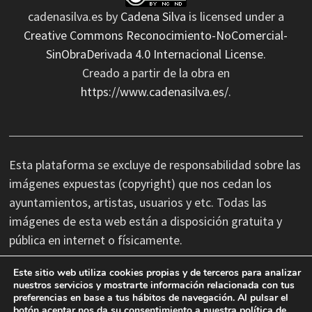
cadenasilva.es
by
Cadena Silva
is licensed under a
Creative Commons Reconocimiento-NoComercial-
SinObraDerivada 4.0 Internacional License
.
Creado a partir de la obra en
https://www.cadenasilva.es/
.
Esta plataforma se excluye de responsabilidad sobre las
imágenes expuestas (copyright) que nos cedan los
ayuntamientos, artistas, usuarios y etc. Todas las
imágenes de esta web están a disposición gratuita y
pública en internet o físicamente.
Este sitio web utiliza cookies propias y de terceros para analizar
No nos hacemos responsables de las erratas
nuestros servicios y mostrarte información relacionada con tus
preferencias en base a tus hábitos de navegación. Al pulsar el
tipográficas, así como cambios de última hora que se
botón aceptar nos da su consentimiento a nuestra política de