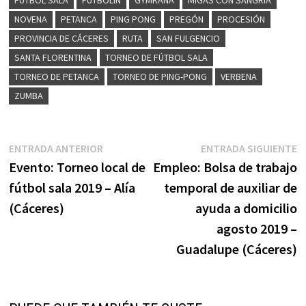
NOVENA
PETANCA
PING PONG
PREGÓN
PROCESIÓN
PROVINCIA DE CÁCERES
RUTA
SAN FULGENCIO
SANTA FLORENTINA
TORNEO DE FÚTBOL SALA
TORNEO DE PETANCA
TORNEO DE PING-PONG
VERBENA
ZUMBA
Navegación
Entrada
E
ENTRADA ANTERIOR
ENTRADA SIGUIENTE
anterior:
s
Evento: Torneo local de
Empleo: Bolsa de trabajo
de
fútbol sala 2019 – Alía
temporal de auxiliar de
entradas
(Cáceres)
ayuda a domicilio
agosto 2019 –
Guadalupe (Cáceres)