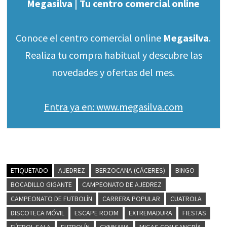
Megasilva | Tu centro comercial online
Conoce el centro comercial online
Megasilva
.
Realiza tu compra habitual y descubre las
novedades y ofertas del mes.
Entra ya en: www.megasilva.com
ETIQUETADO
AJEDREZ
BERZOCANA (CÁCERES)
BINGO
BOCADILLO GIGANTE
CAMPEONATO DE AJEDREZ
CAMPEONATO DE FUTBOLÍN
CARRERA POPULAR
CUATROLA
DISCOTECA MÓVIL
ESCAPE ROOM
EXTREMADURA
FIESTAS
FÚTBOL SALA
FUTBOLÍN
GYMKANA
MIGAS CON SANGRÍA