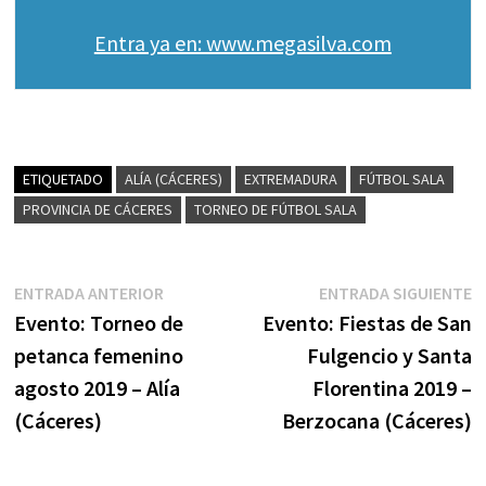
Entra ya en: www.megasilva.com
ETIQUETADO
ALÍA (CÁCERES)
EXTREMADURA
FÚTBOL SALA
PROVINCIA DE CÁCERES
TORNEO DE FÚTBOL SALA
Navegación
Entrada
E
ENTRADA ANTERIOR
ENTRADA SIGUIENTE
anterior:
s
Evento: Torneo de
Evento: Fiestas de San
de
petanca femenino
Fulgencio y Santa
entradas
agosto 2019 – Alía
Florentina 2019 –
(Cáceres)
Berzocana (Cáceres)