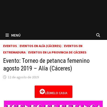
MENÚ
EVENTOS
/
EVENTOS EN ALÍA (CÁCERES)
/
EVENTOS EN
EXTREMADURA
/
EVENTOS EN LA PROVINCIA DE CÁCERES
Evento: Torneo de petanca femenino
agosto 2019 – Alía (Cáceres)
12 de agosto de 2019
LÉEMELO CASIA