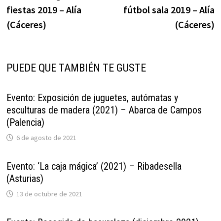
de
fiestas 2019 – Alía
fútbol sala 2019 – Alía
entradas
(Cáceres)
(Cáceres)
PUEDE QUE TAMBIÉN TE GUSTE
Evento: Exposición de juguetes, autómatas y
esculturas de madera (2021) – Abarca de Campos
(Palencia)
6 de agosto de 2021
Evento: ‘La caja mágica’ (2021) – Ribadesella
(Asturias)
13 de octubre de 2021