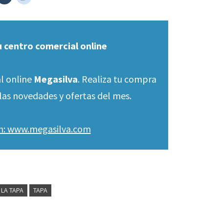
u centro comercial online
l online
Megasilva
. Realiza tu compra
las novedades y ofertas del mes.
en: www.megasilva.com
 LA TAPA
TAPA