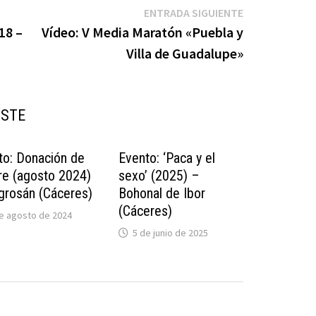
Entrada
ENTRADA SIGUIENTE
siguiente:
18 –
Vídeo: V Media Maratón «Puebla y
Villa de Guadalupe»
USTE
to: Donación de
Evento: ‘Paca y el
re (agosto 2024)
sexo’ (2025) –
grosán (Cáceres)
Bohonal de Ibor
(Cáceres)
e agosto de 2024
5 de junio de 2025