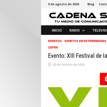
Saltar
9 de agosto de 2026
Blog
Cont
al
contenido
INICIO
RADIO
TELEVIS
EVENTOS
/
EVENTOS EN EXTREMADURA
ZAFRA
Evento: XIII Festival de 
20 de febrero de 2018