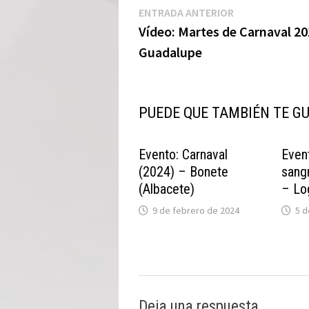
Navegación
Entrada
ENTRADA ANTERIOR
anterior:
Vídeo: Martes de Carnaval 20
de
Guadalupe
entradas
PUEDE QUE TAMBIÉN TE G
Evento: Carnaval
Even
(2024) – Bonete
sang
(Albacete)
– Lo
9 de febrero de 2024
5 d
Deja una respuesta