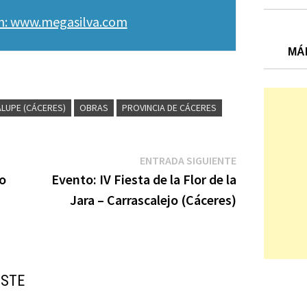
en: www.megasilva.com
MÁ
LUPE (CÁCERES)
OBRAS
PROVINCIA DE CÁCERES
Entrada
ENTRADA SIGUIENTE
siguiente:
ro
Evento: IV Fiesta de la Flor de la
Jara – Carrascalejo (Cáceres)
USTE