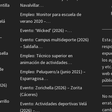
ntilla
Navalvillar…
Empleo: Monitor para escuela de
elá
verano 2020 –…
Evento: ‘Wicked’ (2026) –…
–
Evento: Campus multideporte (2026)
Esta 
– Saldaña…
respo
sella
expue
Empleo: Técnico superior en
los a
animación de actividades…
y etc
de
Empleo: Peluquero/a (junio 2021) –
web e
Esparragosa…
públi
026)
Evento: Zorichella (2026) – Zorita
(Cáceres)
No n
rrillo
errat
Evento: Actividades deportivas Velá
cambi
(2026) –…