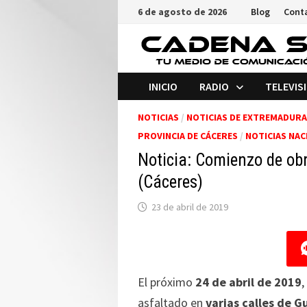
Saltar
6 de agosto de 2026
Blog
Cont
al
contenido
INICIO
RADIO
TELEVIS
NOTICIAS
/
NOTICIAS DE EXTREMADURA
PROVINCIA DE CÁCERES
/
NOTICIAS NAC
Noticia: Comienzo de ob
(Cáceres)
23 de abril de 2019
El próximo
24 de abril de 2019
,
asfaltado en
varias calles de 