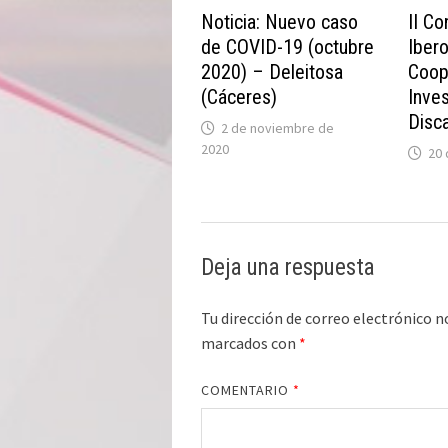
Noticia: Nuevo caso
II C
de COVID-19 (octubre
Iber
2020) – Deleitosa
Coop
(Cáceres)
Inves
Disc
2 de noviembre de
2020
20 
Deja una respuesta
Tu dirección de correo electrónico n
marcados con
*
COMENTARIO
*