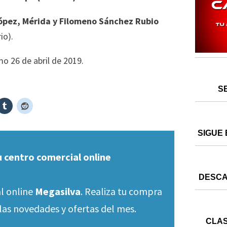
ópez, Mérida y Filomeno Sánchez Rubio
io).
mo 26 de abril de 2019.
S
SIGUE 
u centro comercial online
DESCA
l online
Megasilva
. Realiza tu compra
las novedades y ofertas del mes.
CLAS