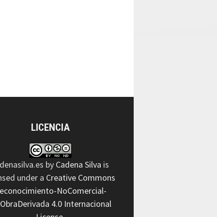
LICENCIA
denasilva.es
by
Cadena Silva
is
ensed under a
Creative Commons
econocimiento-NoComercial-
nObraDerivada 4.0 Internacional
License
.