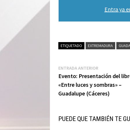
Entra ya 
ETIQUETADO
EXTREMADURA
GUADA
Navegación
Entrada
ENTRADA ANTERIOR
anterior:
Evento: Presentación del lib
de
«Entre luces y sombras» –
entradas
Guadalupe (Cáceres)
PUEDE QUE TAMBIÉN TE G