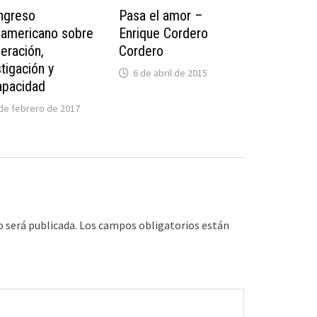
ongreso
Pasa el amor –
oamericano sobre
Enrique Cordero
eración,
Cordero
tigación y
6 de abril de 2015
apacidad
de febrero de 2017
o será publicada.
Los campos obligatorios están