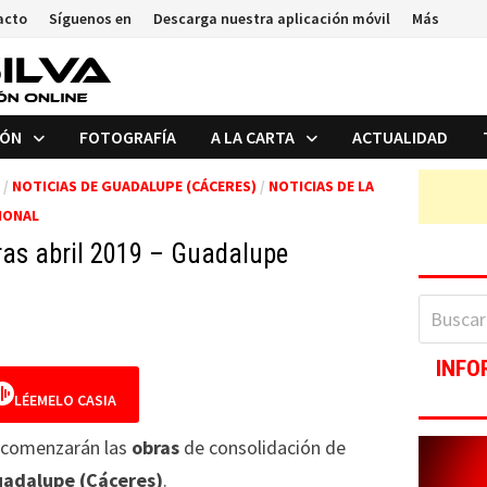
acto
Síguenos en
Descarga nuestra aplicación móvil
Más
IÓN
FOTOGRAFÍA
A LA CARTA
ACTUALIDAD
/
NOTICIAS DE GUADALUPE (CÁCERES)
/
NOTICIAS DE LA
IONAL
ras abril 2019 – Guadalupe
Buscar:
INFO
LÉEMELO CASIA
 comenzarán las
obras
de consolidación de
Guadalupe (Cáceres)
.