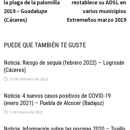
la plaga de la palomilla
restablece su ADSL en
entradas
2019 – Guadalupe
varios municipios
(Cáceres)
Extremeños marzo 2019
PUEDE QUE TAMBIÉN TE GUSTE
Noticia: Riesgo de sequía (febrero 2022) – Logrosán
(Cáceres)
15 de febrero de 2022
Noticia: 4 nuevos casos positivos de COVID-19
(enero 2021) – Puebla de Alcocer (Badajoz)
3 de enero de 2021
Noticia: Información sobre las piscinas 2020 – Trujillo