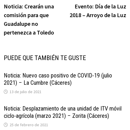
anterior:
s
Noticia: Crearán una
Evento: Día de la Luz
de
comisión para que
2018 – Arroyo de la Luz
entradas
Guadalupe no
pertenezca a Toledo
PUEDE QUE TAMBIÉN TE GUSTE
Noticia: Nuevo caso positivo de COVID-19 (julio
2021) – La Cumbre (Cáceres)
13 de julio de 2021
Noticia: Desplazamiento de una unidad de ITV móvil
ciclo-agrícola (marzo 2021) – Zorita (Cáceres)
25 de febrero de 2021