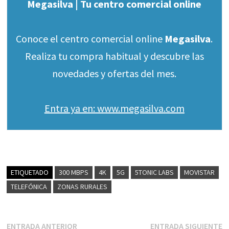
Megasilva | Tu centro comercial online
Conoce el centro comercial online
Megasilva
.
Realiza tu compra habitual y descubre las
novedades y ofertas del mes.
Entra ya en: www.megasilva.com
ETIQUETADO
300 MBPS
4K
5G
5TONIC LABS
MOVISTAR
TELEFÓNICA
ZONAS RURALES
Navegación
Entrada
E
ENTRADA ANTERIOR
ENTRADA SIGUIENTE